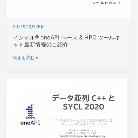
最
新
バ
2021年12月29日
ー
ジ
インテル® oneAPI ベース & HPC ツールキ
ョ
ット最新情報のご紹介
ン
2022
イ
続きを読む »
リ
ン
リ
テ
ー
ル
ス
®
記
oneAPI
念
ベ
セ
ー
ミ
ス
ナ
&
ー
HPC
ツ