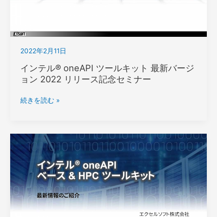
プ
ロ
グ
ラ
2022年2月11日
ミ
ン
インテル® oneAPI ツールキット 最新バージ
グ
ョン 2022 リリース記念セミナー
入
門
イ
続きを読む »
ワ
ン
ー
テ
ク
ル
シ
®
ョ
oneAPI
ッ
ツ
プ
ー
ル
キ
ッ
ト