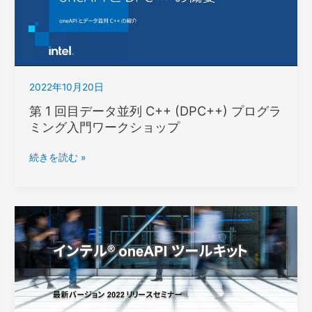
2022年10月20日
第 1 回目データ並列 C++ (DPC++) プログラ
ミング入門ワークショップ
第
続きを読む »
1
回
目
デ
ー
タ
並
列
C++
(DPC++)