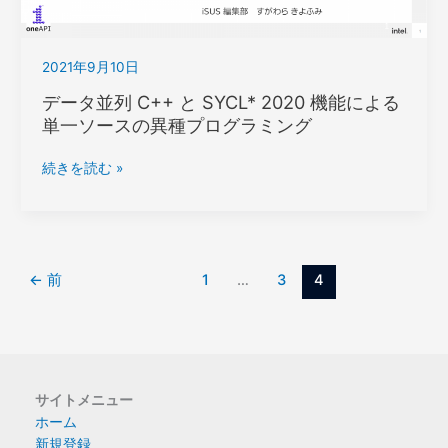
ー
ル
キ
2021年9月10日
ッ
ト
データ並列 C++ と SYCL* 2020 機能による
最
単一ソースの異種プログラミング
新
情
デ
続きを読む »
報
ー
の
タ
ご
並
紹
列
介
C++
←
前
1
…
3
4
と
SYCL*
2020
機
能
サイトメニュー
に
ホーム
よ
新規登録