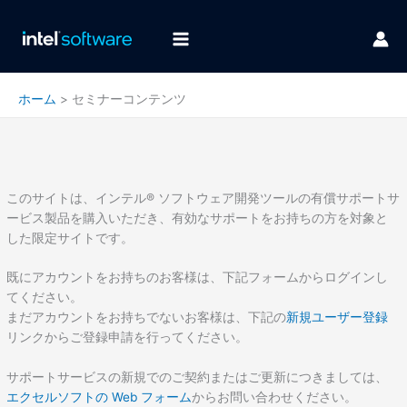
内
容
を
ス
キ
ホーム
セミナーコンテンツ
ッ
プ
このサイトは、インテル® ソフトウェア開発ツールの有償サポートサ
ービス製品を購入いただき、有効なサポートをお持ちの方を対象と
した限定サイトです。
既にアカウントをお持ちのお客様は、下記フォームからログインし
てください。
まだアカウントをお持ちでないお客様は、下記の
新規ユーザー登録
リンクからご登録申請を行ってください。
サポートサービスの新規でのご契約またはご更新につきましては、
エクセルソフトの Web フォーム
からお問い合わせください。