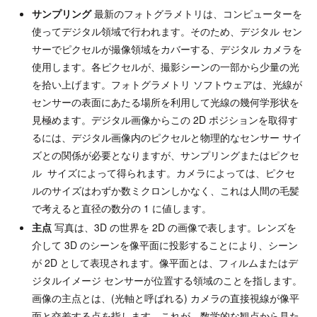
サンプリング
最新のフォトグラメトリは、コンピューターを
使ってデジタル領域で行われます。そのため、デジタル セン
サーでピクセルが撮像領域をカバーする、デジタル カメラを
使用します。各ピクセルが、撮影シーンの一部から少量の光
を拾い上げます。フォトグラメトリ ソフトウェアは、光線が
センサーの表面にあたる場所を利用して光線の幾何学形状を
見極めます。デジタル画像からこの 2D ポジションを取得す
るには、デジタル画像内のピクセルと物理的なセンサー サイ
ズとの関係が必要となりますが、サンプリングまたはピクセ
ル サイズによって得られます。カメラによっては、ピクセ
ルのサイズはわずか数ミクロンしかなく、これは人間の毛髪
で考えると直径の数分の 1 に値します。
主点
写真は、3D の世界を 2D の画像で表します。レンズを
介して 3D のシーンを像平面に投影することにより、シーン
が 2D として表現されます。像平面とは、フィルムまたはデ
ジタルイメージ センサーが位置する領域のことを指します。
画像の主点とは、(光軸と呼ばれる) カメラの直接視線が像平
面と交差する点を指します。これが、数学的な観点から見た