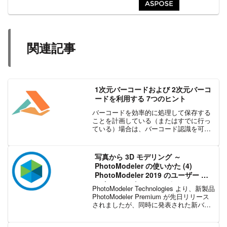
関連記事
1次元バーコードおよび 2次元バーコ
ードを利用する 7つのヒント
バーコードを効率的に処理して保存する
ことを計画している（またはすでに行っ
ている）場合は、バーコード認識を可能
な限り簡単に、高速に、正確に行う方法
について考えてみましょう。 1D または
2D のバーコードを使用しているかどうか
写真から 3D モデリング ～
にかかわらず、...
PhotoModeler の使いかた (4)
PhotoModeler 2019 のユーザー イ
ンターフェイスについて
PhotoModeler Technologies より、新製品
PhotoModeler Premium が先日リリース
されましたが、同時に発表された新バー
ジョンの PhotoModeler 2019 では、ユー
ザー インターフェイスが一...