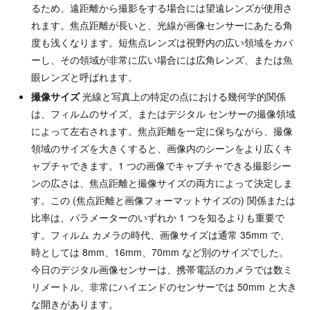
るため、遠距離から撮影をする場合には望遠レンズが使用さ
れます。焦点距離が長いと、光線が画像センサーにあたる角
度も浅くなります。短焦点レンズは視野内の広い領域をカバ
ーし、その領域が非常に広い場合には広角レンズ、または魚
眼レンズと呼ばれます。
撮像サイズ
光線と写真上の特定の点における幾何学的関係
は、フィルムのサイズ、またはデジタル センサーの撮像領域
によって左右されます。焦点距離を一定に保ちながら、撮像
領域のサイズを大きくすると、画像内のシーンをより広くキ
ャプチャできます。1 つの画像でキャプチャできる撮影シー
ンの広さは、焦点距離と撮像サイズの両方によって決定しま
す。この (焦点距離と画像フォーマットサイズの) 関係または
比率は、パラメーターのいずれか 1 つを知るよりも重要で
す。フィルム カメラの時代、画像サイズは通常 35mm で、
時としては 8mm、16mm、70mm など別のサイズでした。
今日のデジタル画像センサーは、携帯電話のカメラでは数ミ
リメートル、非常にハイエンドのセンサーでは 50mm と大き
な開きがあります。