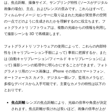
は、焦点距離、撮像サイズ、サンプリング特性 (ソースがデジタル
画像の場合)、主点、およびレンズの歪みです。これらはすべて、
フィルムやイメージ センサーに取り込まれた光線が実世界の空間
の一点でどのように生成されたかを理解するのに役立ちます。フ
ォトグラメトリ ソフトウェアは、複数の光線からの情報を利用し
て撮影シーンを 3D で再構築します。
フォトグラメトリ ソフトウェアの使用によって、これらの内部特
性を (キャリブレーション手順によって) 事前に把握するか、また
は (自動キャリブレーション/フィールド キャリブレーションによ
って) 撮影シーンの処理中に明らかにすることができます。フォト
グラメトリ用のソース画像は、iPhone その他のスマートフォン、
オートフォーカス カメラ、デジタル一眼レフ、監視カメラなど、
多様なデバイスから入手可能です。主要なカメラの特性は以下の
とおりです。
焦点距離
レンズの焦点距離により、光線の倍率や角度が決定
されます。焦点距離が長ければ長いほど、画像の倍率が上が