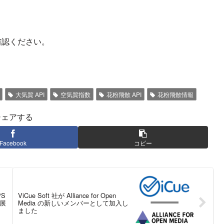
確認ください。
大気質 API
空気質指数
花粉飛散 API
花粉飛散情報
シェアする
Facebook
コピー
PS
ViCue Soft 社が Alliance for Open
出展
Media の新しいメンバーとして加入し
ました