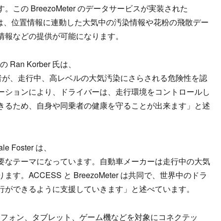
の BreezoMeter のデータサービスが実装された
カーは、位置情報に連動した大気中の汚染情報や花粉の飛散デー
情報などの提供が可能になります。
Ran Korber 氏は、
バーや同乗者が、走行中、高レベルの大気汚染にさらされる危険性を認
ーションにより、ドライバーは、走行環境をコントロールし
きるため、自身や同乗者の健康を守ることが出来ます」と述
e Foster は、
要なテーマになっています。自動車メーカーは走行中の大気
ACCESS と BreezoMeter は共同で、世界中のドラ
行ができるように支援していきます」と述べています。
ートフォン、タブレット、ゲーム機などを対象にコネクテッ