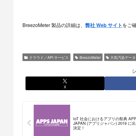
BreezoMeter 製品の詳細は、
弊社 Web サイト
をご
クラウド／API サービス
BreezoMeter
大気汚染データ
X
IoT 社会におけるアプリの祭典 AP
JAPAN (アプリジャパン) 2019 に
決定！