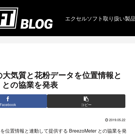
エクセルソフト取り扱い製
界中の大気質と花粉データを位置情報と
er との協業を発表
Facebook
コピー
2019.05.22
位置情報と連動して提供する BreezoMeter との協業を発