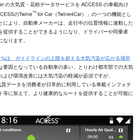
ter の大気質・花粉データサービスを ACCESS の車載向け
™
SSのTwine
for Car（Twine4Car）」の一つの機能とし
とにより、自動車メーカーは、走行中の位置情報に連動した
を提供することができるようになり、ドライバーや同乗者
になります。
1%は、ガイドラインの上限を超える大気汚染が広がる場所
な要因となっている自動車の多い、とりわけ都市部での大気
および環境改善には大気汚染の軽減が必須ですが、
連動型の大気質データを消費者が日常的に利用している車載インフォテ
ト等に加えて、より健康的なルートを提供することが可能に