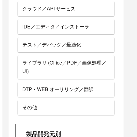
クラウド／API サービス
IDE／エディタ／インストーラ
テスト／デバッグ／最適化
ライブラリ (Office／PDF／画像処理／
UI)
DTP・WEB オーサリング／翻訳
その他
製品開発元別