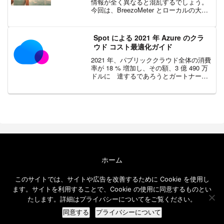
情報が全く異なると混乱するでしょう。
今回は、BreezoMeter とローカルの大気
質プロバイダーが、同じ地域について同
時に異なるレポートを表示することがあ
る理由を考えてみましょう。異なる大気
Spot による 2021 年 Azure のクラ
質指標を見て...
ウド コスト最適化ガイド
2021 年、パブリッククラウド全体の消費
率が 18 % 増加し、その額、3 億 490 万
ドルに 達するであろうとガートナー社
は予測しています。さらにガートナー社
の調査によると多くの組織では、コスト
最適化のアプローチが不十分であるため
に、...
ホーム
エクセルソフト ブログについて
このサイトでは、サイトや広告を改善するために Cookie を使用し
免責事項
ます。サイトを利用することで、Cookie の使用に同意するものとい
メールニュース
たします。詳細はプライバシーについてをご覧ください。
© 2016-2026 エクセルソフト ブログ.
同意する
プライバシーについて
ホーム
検索
トップ
サイドバー