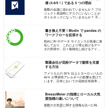
フ...
価 (4.8/5！) である 5 つの理由
複数の会議に追われていませんか？ プロ
ジェクト承認時にデスクにいないことが
ボトルネックになっていませんか？ 不安
定なネットワーク環境下でも情報の取得
が必要ですか？ 外出中にメッセージを見
落とす心配はありませんか？ オフィス不
書き換え不要！Modin で pandas の
在時にもステータ...
ワークフローを拡張する
初めにAI やデータ サイエンスが急速に進
化しており、これにより増え続けるデー
タの所得や、日々複雑化し続けるアイデ
ィアやソリューションを導き出すことが
できるようになりました。一方で、これ
らの進歩は、価値の抽出からシステム エ
製薬会社が花粉データで顧客を支援
ンジニアリングへ...
する方法
アメリカ人の 30％ 以上とヨーロッパ人の
40％ が季節性アレルギーの影響を受けて
います。日本においての花粉症有病率は
30% に及びます。このようなアレルギー
患者の 4 分の 3 がアレルギー治療薬を購
入し、2025年までに年間 400...
BreezoMeter の指標とローカル大気
質指標の違いについて
複数の大気質に関する情報を比べた時、