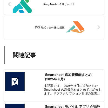
Kong Mesh 1.0 リリース！
SVG 形式：全体像の把握
関連記事
Smartsheet 追加新機能まとめ
(2025年 6月)
本記事では、 2025年 6月に追加された
Smartsheet の新機能をまとめてご紹介し
ます。サブスクリプション管理の改善や
タイムライン ビューの詳細表示強化、フ
ォルダー コピー時の自動化問題の解消、
アクセシビリティを考慮したモダンな
Smartsheet モバイル アプリ が高評