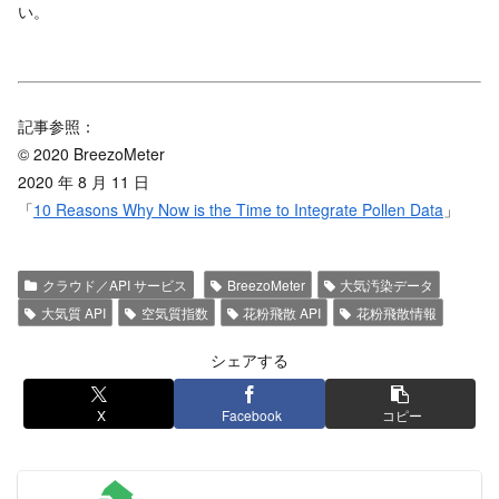
い。
記事参照：
© 2020 BreezoMeter
2020 年 8 月 11 日
「
10 Reasons Why Now is the Time to Integrate Pollen Data
」
クラウド／API サービス
BreezoMeter
大気汚染データ
大気質 API
空気質指数
花粉飛散 API
花粉飛散情報
シェアする
X
Facebook
コピー