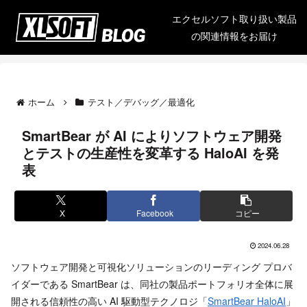
エクセルソフト取り扱い製品
の関連情報をお届け
ホーム
テスト／デバッグ／最適化
SmartBear が AI によりソフトウェア開発
とテストの生産性を変革する HaloAI を発
表
X
Facebook
コピー
2024.06.28
ソフトウェア開発と可視化ソリューションのリーディング プロバ
イダーである SmartBear は、同社の製品ポートフォリオ全体に展
開される信頼性の高い AI 駆動型テクノロジ「
SmartBear HaloAI
」