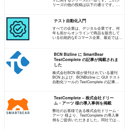
リーズの他の投稿は以下の通りです。パ
ート 1パート 3他のアプリケーションを動
かすために API を開発している場合で
も、自社のインフラ内で API を構築して
テスト自動化入門
いる...
すべての企業は、デジタル企業です。何
年も前からオンラインで商品を販売して
いる伝統的なEコマース企業、最近では遠
隔医療のためにオンラインでの訪問を加
速させる必要があるヘルスケア企業、
Covid によってビジネスモデルが劇的に
BCN Bizline に SmartBear
変化した企業など、...
TestComplete の記事が掲載されま
した
株式会社BCN 様が発刊されている週刊
BCN および、BCNBizline に GUI テスト
自動化ツールの TestComplete の記事が
紹介されました。BCN 社の媒体では、IT
製品やサービスを対象に業界の動向や、
ITビジネスの...
TestComplete – 株式会社ドリー
ム・アーツ 様の導入事例を掲載
弊社のお客様である株式会社ドリーム・
アーツ 様より、TestComplete の導入事
例をご提供いただきました。同社では、
エンタープライズ向けサービス
SmartDB® を多くの顧客に提供していま