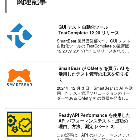
関連記事
GUI テスト 自動化ツール
TestComplete 12.20 リリース
SmartBear 製品営業部です。GUI テスト
自動化ツールの TestComplete の最新版
12.20 が 2017/1/17 にリリースされまし
たので、変更点を紹介いたします。・
CrossBrowserTesting.com と...
SmartBear が QMetry を買収: AI を
活用したテスト管理の未来を切り拓
く
2024年 12 月 3 日、SmartBear は AI を活
用したテスト管理ソリューションのリー
ダーである QMetry 社の買収を発表しま
した。これは、SmartBear の強固なソリ
ューションを拡大するだけではなく、業
界全体にわたっ...
ReadyAPI Performance を使用した
API パフォーマンステスト：成功の
理由、方法、測定 [パート 2]
この記事は、API のパフォーマンステス
トに関するシリーズの一部です。このシ