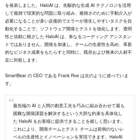
を発表しました。HaloAI は、先駆的な生成 AI テクノロジを活用
して複雑で現実的な問題に取り組み、複雑さのために手動介入が
必要になることが多い反復的でエラーが発生しやすいタスクを自
動化することで、ソフトウェア開発とテストを強化します。透明
性と信頼に根ざした HaloAI は、単なるコーディング アシスタン
トではありません。開発を加速し、チームの生産性を高め、革新
的なビジネス成果をもたらすと同時に、既存および将来の人材不
足に対処します。
SmartBear の CEO である Frank Roe は次のように述べていま
す。
最先端の AI と人間の創意工夫を巧みに組み合わせて最も
困難な開発課題を解決するという大胆な約束を具体化し
た HaloAI をお客様に提供できることを嬉しく思います。
これにより、開発チームとテスト チームは前例のないレ
ベルの生産性とイノベーションを実現できます。HaloAI