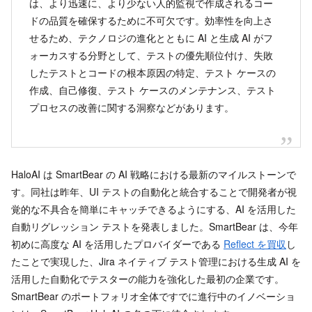
は、より迅速に、より少ない人的監視で作成されるコー
ドの品質を確保するために不可欠です。効率性を向上さ
せるため、テクノロジの進化とともに AI と生成 AI がフ
ォーカスする分野として、テストの優先順位付け、失敗
したテストとコードの根本原因の特定、テスト ケースの
作成、自己修復、テスト ケースのメンテナンス、テスト
プロセスの改善に関する洞察などがあります。
HaloAI は SmartBear の AI 戦略における最新のマイルストーンで
す。同社は昨年、UI テストの自動化と統合することで開発者が視
覚的な不具合を簡単にキャッチできるようにする、AI を活用した
自動リグレッション テストを発表しました。SmartBear は、今年
初めに高度な AI を活用したプロバイダーである
Reflect を買収
し
たことで実現した、Jira ネイティブ テスト管理における生成 AI を
活用した自動化でテスターの能力を強化した最初の企業です。
SmartBear のポートフォリオ全体ですでに進行中のイノベーショ