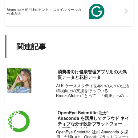
Grammarly 使用上のヒント ～スタイル ルールの
作成方法～
関連記事
消費者向け健康管理アプリ用の大気
質データと花粉データ
ALK ケーススタディ世界中の人々の生活
環境向上の支援を行っている
BreezoMeter にとって、「健康」への取
り組みは、BreezoMeter が企業として活
動するモチベーションの一つとなってい
ます。BreezoMeter のパートナ...
OpenEye Scientific 社が
Anaconda を活用してクラウド ネイ
ティブな分子設計プラットフォーム
を実現した方法
OpenEye Scientific 社が Anaconda を採
用した理由は、Orion® プラットフォーム