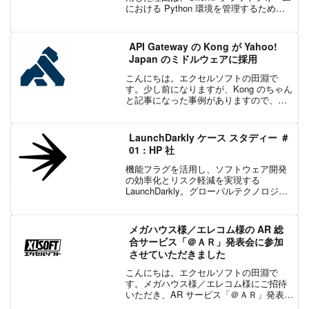
における Python 環境を管理するための
信頼性の高いソリューションを必要とし
ていたからです。OpenEye Scientifi...
API Gateway の Kong が Yahoo!
Japan のミドルウェアに採用
こんにちは。エクセルソフトの田淵で
す。少し前になりますが、Kong のちゃん
と記事になった事例がありますので、ご
紹介します。ヤフーの、データフォレス
ト構想に向けたミドルウェア活用戦略と
は (1/2)：メッセージキュー、APIゲート
LaunchDarkly ケース スタディー ＃
ウェイ、F...
01 : HP 社
機能フラグを活用し、ソフトウェア開発
の効率化とリスク軽減を実現する
LaunchDarkly。グローバルテクノロジー
企業である HP 社が、標準化とスケーラ
ブルなリリース体制を構築するためにど
のように活用したかのケーススタディー
メガハウス様／エレコム様の AR 総
をご紹介。
合サービス「＠ＡＲ」発表会に参加
させていただきました
こんにちは。エクセルソフトの田淵で
す。メガハウス様／エレコム様にご招待
いただき、AR サービス「＠ＡＲ」発表会
に参加させていただきました。プレスリ