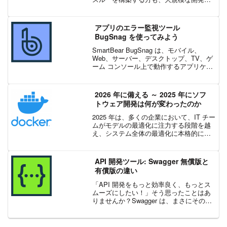
境を管理する方も、このリリースには開
発を加速し、よりスマートにコラボレー
ションするためのツールが満載です...
アプリのエラー監視ツール
BugSnag を使ってみよう
SmartBear BugSnag は、モバイル、
Web、サーバー、デスクトップ、TV、ゲ
ーム コンソール上で動作するアプリケー
ションのエラーを監視し、安定性を管理
するツールです。この記事では BugSnag
の仕組み、BugSnag をア...
2026 年に備える ～ 2025 年にソフ
トウェア開発は何が変わったのか
2025 年は、多くの企業において、IT チー
ムがモデルの最適化に注力する段階を越
え、システム全体の最適化に本格的に取
り組み始めた年でした。2025 年の年末を
迎える頃には、その流れがはっきりと見
えてきました。1. 開発者の生産性が、真
API 開発ツール: Swagger 無償版と
の競...
有償版の違い
「API 開発をもっと効率良く、もっとス
ムーズにしたい！」そう思ったことはあ
りませんか？Swagger は、まさにその悩
みを解決するために、個人の開発者から
大規模な企業まで、世界中で広く使われ
ている API ツールです。OpenAPI、As...