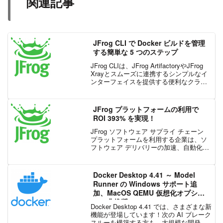
関連記事
JFrog CLI で Docker ビルドを管理
する簡単な 5 つのステップ
JFrog CLIは、JFrog ArtifactoryやJFrog
Xrayとスムーズに連携するシンプルなイ
ンターフェイスを提供する便利なクライ
アントです。簡素化された CLI コマンド
により、保守が容易で、効率的かつ信頼
性の高い、読みや...
JFrog プラットフォームの利用で
ROI 393% を実現！
JFrog ソフトウェア サプライ チェーン
プラットフォームを利用する企業は、ソ
フトウェア デリバリーの加速、自動化に
より、セキュリティの向上、生産性と収
益の向上を実現しました。この記事で
は、JFrog ソフトウェア サプライ チェー
Docker Desktop 4.41 ～ Model
ン ...
Runner の Windows サポート追
加、MacOS QEMU 仮想化オプショ
ンの非推奨
Docker Desktop 4.41 では、さまざまな新
機能が登場しています！次の AI ブレーク
スルーを構築する方も、大規模な開発環