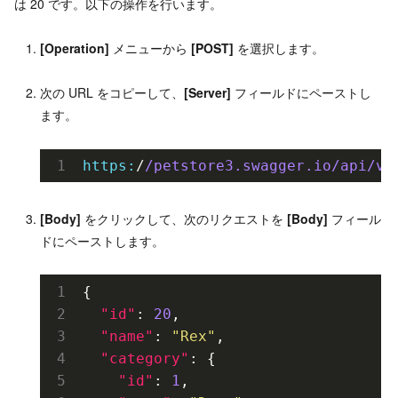
は 20 です。以下の操作を行います。
[Operation]
メニューから
[POST]
を選択します。
次の URL をコピーして、
[Server]
フィールドにペーストし
ます。
https:
/
/petstore3.swagger.io/api
/v3
[Body]
をクリックして、次のリクエストを
[Body]
フィール
ドにペーストします。
{
"id"
: 
20
,
"name"
: 
"Rex"
,
"category"
: {
"id"
: 
1
,