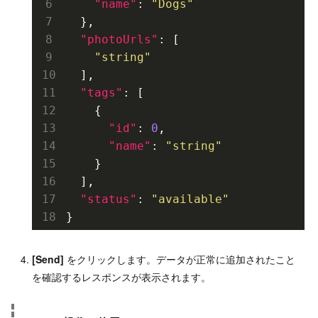
"name"
: 
"Dogs"
  },
"photoUrls"
: [
"string"
  ],
"tags"
: [
    {
"id"
: 
0
,
"name"
: 
"string"
    }
  ],
"status"
: 
"available"
}
[Send]
をクリックします。データが正常に追加されたこと
を確認するレスポンスが表示されます。