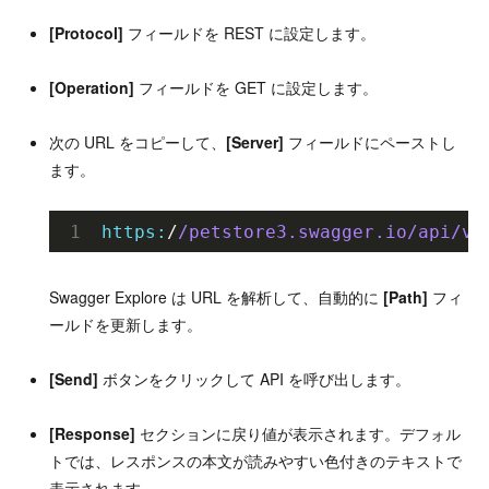
[Protocol]
フィールドを REST に設定します。
[Operation]
フィールドを GET に設定します。
次の URL をコピーして、
[Server]
フィールドにペーストし
ます。
https:
/
/petstore3.swagger.io/api
/v3
Swagger Explore は URL を解析して、自動的に
[Path]
フィ
ールドを更新します。
[Send]
ボタンをクリックして API を呼び出します。
[Response]
セクションに戻り値が表示されます。デフォル
トでは、レスポンスの本文が読みやすい色付きのテキストで
表示されます。