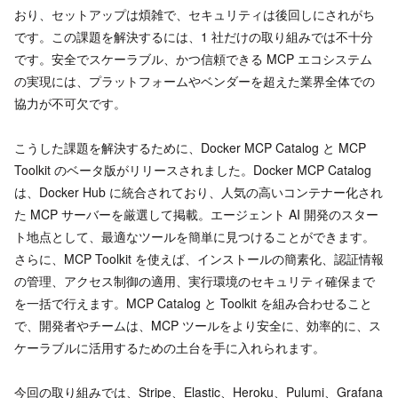
おり、セットアップは煩雑で、セキュリティは後回しにされがち
です。この課題を解決するには、1 社だけの取り組みでは不十分
です。安全でスケーラブル、かつ信頼できる MCP エコシステム
の実現には、プラットフォームやベンダーを超えた業界全体での
協力が不可欠です。
こうした課題を解決するために、Docker MCP Catalog と MCP
Toolkit のベータ版がリリースされました。Docker MCP Catalog
は、Docker Hub に統合されており、人気の高いコンテナー化され
た MCP サーバーを厳選して掲載。エージェント AI 開発のスター
ト地点として、最適なツールを簡単に見つけることができます。
さらに、MCP Toolkit を使えば、インストールの簡素化、認証情報
の管理、アクセス制御の適用、実行環境のセキュリティ確保まで
を一括で行えます。MCP Catalog と Toolkit を組み合わせること
で、開発者やチームは、MCP ツールをより安全に、効率的に、ス
ケーラブルに活用するための土台を手に入れられます。
今回の取り組みでは、Stripe、Elastic、Heroku、Pulumi、Grafana