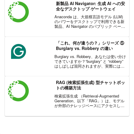
Grammar...
新製品 AI Navigator: 生成 AI への安
全なデスクトップ ゲートウェイ
Anaconda は、大規模言語モデル (LLM)
のパワーをデスクトップで利用できる新
製品、AI Navigator のパブリック ベータ
をリリースしました。AI Navigator をダ
ウンロードするだけで、Anaconda のパ
ブリッ...
「これ、何が違うの？」シリーズ ⑤
Burglary vs. Robbery の違い
Burglary vs. Robbery、あなたは使い分け
できていますか？“burglary” と “robbery”
はしばしば混同されますが、実際には法
的に異なる種類の犯罪を指しま
す。“burglary” は、通常は窃盗を目的とし
てでは...
RAG (検索拡張生成) 型チャットボッ
トの構築方法
検索拡張生成 （Retrieval-Augmented
Generation、以下「RAG」）は、モデル
が外部のナレッジベースにアクセスして
活用できるようにすることで、会話型 AI
を強化してきました。この記事では、
LangChain と ...