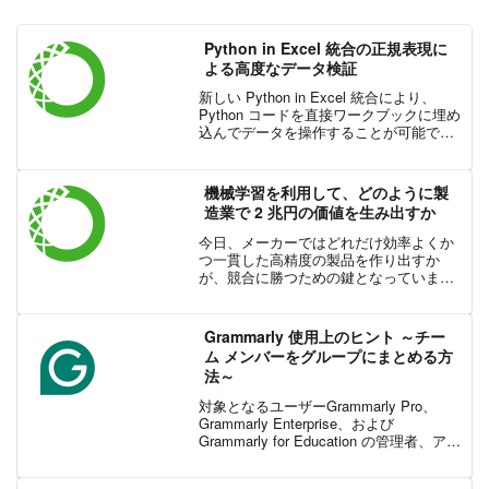
Python in Excel 統合の正規表現に
よる高度なデータ検証
新しい Python in Excel 統合により、
Python コードを直接ワークブックに埋め
込んでデータを操作することが可能で
す。この記事では、この新しい統合の便
利で革新的な機能の 1 つである、正規表
現を使用したデータの検索、置換、検...
機械学習を利用して、どのように製
造業で 2 兆円の価値を生み出すか
今日、メーカーではどれだけ効率よくか
つ一貫した高精度の製品を作り出すか
が、競合に勝つための鍵となっていま
す。しかし、原料の値段の高騰や熟練労
働力の不足、賃金上昇になどの要因によ
り、高精度の製品を生み出すことが難し
Grammarly 使用上のヒント ～チー
くなっています。幸いにも、機...
ム メンバーをグループにまとめる方
法～
対象となるユーザーGrammarly Pro、
Grammarly Enterprise、および
Grammarly for Education の管理者、アカ
ウント マネージャー、およびカスタムで
ロールを割り当てられたメンバー