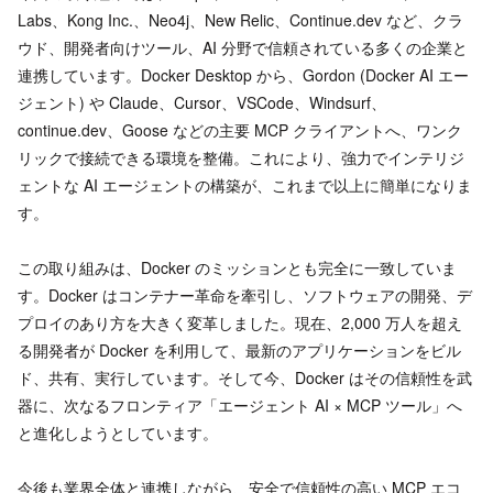
Labs、Kong Inc.、Neo4j、New Relic、Continue.dev など、クラ
ウド、開発者向けツール、AI 分野で信頼されている多くの企業と
連携しています。Docker Desktop から、Gordon (Docker AI エー
ジェント) や Claude、Cursor、VSCode、Windsurf、
continue.dev、Goose などの主要 MCP クライアントへ、ワンク
リックで接続できる環境を整備。これにより、強力でインテリジ
ェントな AI エージェントの構築が、これまで以上に簡単になりま
す。
この取り組みは、Docker のミッションとも完全に一致していま
す。Docker はコンテナー革命を牽引し、ソフトウェアの開発、デ
プロイのあり方を大きく変革しました。現在、2,000 万人を超え
る開発者が Docker を利用して、最新のアプリケーションをビル
ド、共有、実行しています。そして今、Docker はその信頼性を武
器に、次なるフロンティア「エージェント AI × MCP ツール」へ
と進化しようとしています。
今後も業界全体と連携しながら、安全で信頼性の高い MCP エコ