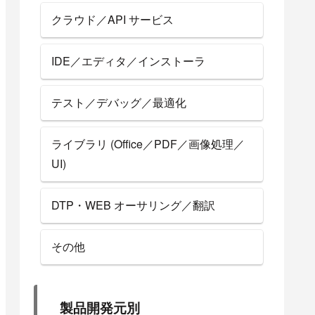
クラウド／API サービス
IDE／エディタ／インストーラ
テスト／デバッグ／最適化
ライブラリ (Office／PDF／画像処理／
UI)
DTP・WEB オーサリング／翻訳
その他
製品開発元別