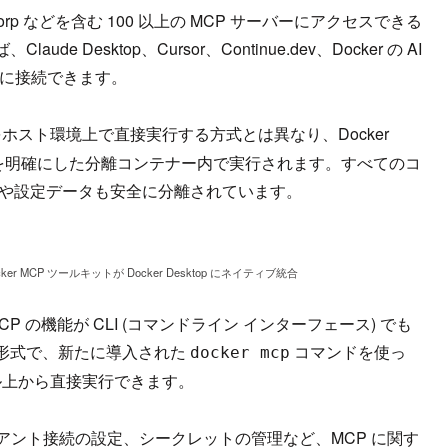
ashicorp などを含む 100 以上の MCP サーバーにアクセスできる
esktop、Cursor、Continue.dev、Docker の AI
単に接続できます。
をホスト環境上で直接実行する方式とは異なり、Docker
ィ境界を明確にした分離コンテナー内で実行されます。すべてのコ
報や設定データも安全に分離されています。
ocker MCP ツールキットが Docker Desktop にネイティブ統合
P の機能が CLI (コマンドライン インターフェース) でも
形式で、新たに導入された
コマンドを使っ
docker mcp
ル上から直接実行できます。
イアント接続の設定、シークレットの管理など、MCP に関す