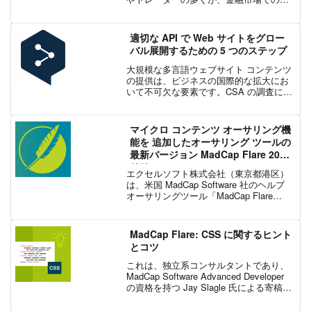
引と投資に関する金融教育の世界的なリ
ーダーである Online Trading Academy
(OTA) の門を叩きます。OTA ...
適切な API で Web サイトをグロー
バル展開するための 5 つのステップ
大規模な多言語ウェブサイト コンテンツ
の提供は、ビジネスの国際的な拡大にお
いて不可欠な要素です。CSA の調査によ
ると、世界の消費者の 72% は、自分の言
語で書かれた Web サイトを閲覧していま
す。そのため、適切な翻訳は、参入でき
マイクロ コンテンツ オーサリング機
る市場...
能を 追加したオーサリング ツールの
最新バージョン MadCap Flare 2019
リリース
エクセルソフト株式会社（東京都港区）
は、米国 MadCap Software 社のヘルプ
オーサリングツール「MadCap Flare
2019」を 2019 年 4 月 3 日に日本国内で
販売を開始しました。MadCap Flare
は、...
MadCap Flare: CSS に関するヒント
とコツ
これは、独立系コンサルタントであり、
MadCap Software Advanced Developer
の資格を持つ Jay Slagle 氏による寄稿記
事です。この記事では、MadCap Flare で
スタイルシートを管理するための簡単...