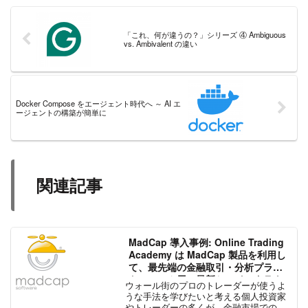
「これ、何が違うの？」シリーズ ④ Ambiguous
vs. Ambivalent の違い
Docker Compose をエージェント時代へ ～ AI エ
ージェントの構築が簡単に
関連記事
MadCap 導入事例: Online Trading
Academy は MadCap 製品を利用し
て、最先端の金融取引・分析プラッ
トフォーム用の最新かつインタラク
ウォール街のプロのトレーダーが使うよ
ティブな Web ヘルプを提供
うな手法を学びたいと考える個人投資家
やトレーダーの多くが、金融市場での取