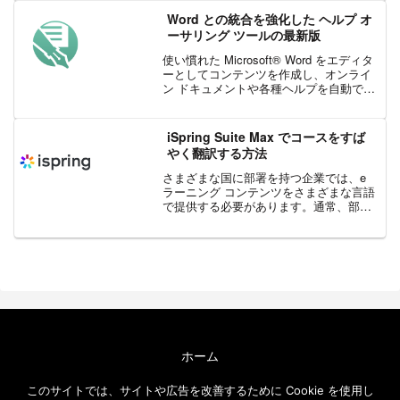
Word との統合を強化した ヘルプ オ
ーサリング ツールの最新版
使い慣れた Microsoft® Word をエディタ
ーとしてコンテンツを作成し、オンライ
ン ドキュメントや各種ヘルプを自動で生
成できる MadCap 社の Doc-To-Help か
ら、シングルソースである Word との統
合をさらに強化...
iSpring Suite Max でコースをすば
やく翻訳する方法
さまざまな国に部署を持つ企業では、e
ラーニング コンテンツをさまざまな言語
で提供する必要があります。通常、部門
ごとに手作業で翻訳してテストを再構築
する必要があり、これには時間がかかり
ます。しかし、iSpring Suite Max を使
っ...
ホーム
エクセルソフト ブログについて
このサイトでは、サイトや広告を改善するために Cookie を使用し
免責事項