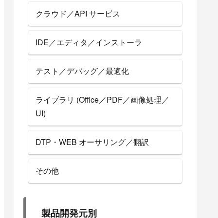
クラウド／API サービス
IDE／エディタ／インストーラ
テスト／デバッグ／最適化
ライブラリ (Office／PDF／画像処理／
UI)
DTP・WEB オーサリング／翻訳
その他
製品開発元別