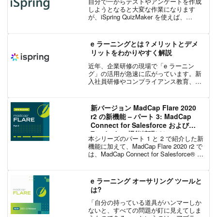
自分で一からテストやアンケートを作成
しようとなると大変な作業になります
が、iSpring QuizMaker を使えば、
HTML5/Flash 形式のテストやアンケート
を手軽に作成することができます。ま
た、iSpring QuizMaker...
e ラーニングとは？メリットとデメ
リットをわかりやすく解説
近年、企業研修の現場で「e ラーニン
グ」の活用が急速に広がっています。新
入社員研修やコンプライアンス教育、さ
らにはマネジメント層向けのスキルアッ
プ研修まで、幅広い分野でオンライン学
習が導入されるようになりました。イン
新バージョン MadCap Flare 2020
ターネットを通じて学習で...
r2 の新機能 – パート 3: MadCap
Connect for Salesforce および
Zendesk の機能拡張ほか
本シリーズのパート 1 と 2 で紹介した新
機能に加えて、MadCap Flare 2020 r2 で
は、MadCap Connect for Salesforce® と
MadCap Connect for Zendesk® の機能が
拡張...
e ラーニング オーサリング ツールと
は?
「自分の持っている道具がハンマーしか
ないと、すべての問題が釘に見えてしま