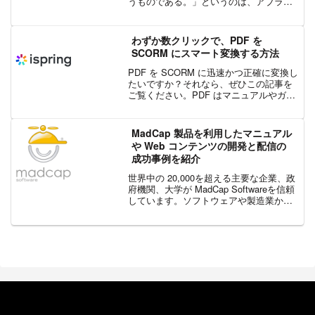
うものである。」というのは、アブラハ
ム・マズローの名言です。これは、慣れ
親しんだ道具や考え方に頼りすぎること
を意味します。パテナイフのほうが作業
わずか数クリックで、PDF を
に適していたとしても、道...
SCORM にスマート変換する方法
PDF を SCORM に迅速かつ正確に変換し
たいですか？それなら、ぜひこの記事を
ご覧ください。PDF はマニュアルやガイ
ドとして広く使用されていますが、現代
の e ラーニングにおいては不十分です。
単純なレイアウト、限られた互換性、学
MadCap 製品を利用したマニュアル
習者の...
や Web コンテンツの開発と配信の
成功事例を紹介
世界中の 20,000を超える主要な企業、政
府機関、大学が MadCap Softwareを信頼
しています。ソフトウェアや製造業から
テクノロジー、金融機関、政府機関ま
で、MadCap Software のソリューション
は世界中に広がるさまざ...