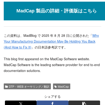
MadCap 製品の詳細・評価版はこちら
この資料は、MadBlog で 2025 年 8 月 28 日に公開された「
Why
Your Manufacturing Documentation May Be Holding You Back
(And How to Fix It)
」の日本語参考訳です。
This blog first appeared on the MadCap Software website.
MadCap Software is the leading software provider for end to-end
documentation solutions.
DTP・WEB オーサリング／翻訳
MadCap
シェアする