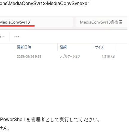
utions\MediaConvSvr13\MediaConvSvr.exe”
owerShell を管理者として実行してください。
せん。