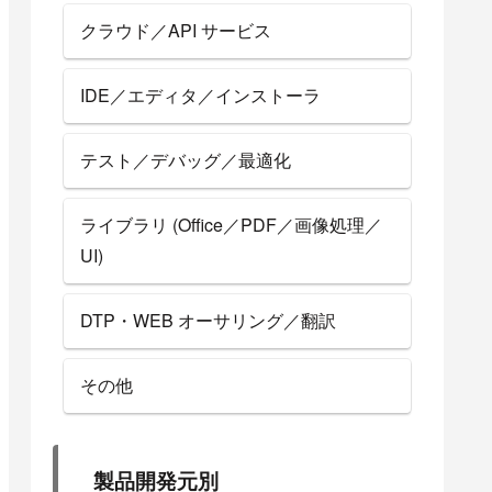
クラウド／API サービス
IDE／エディタ／インストーラ
テスト／デバッグ／最適化
ライブラリ (Office／PDF／画像処理／
UI)
DTP・WEB オーサリング／翻訳
その他
製品開発元別