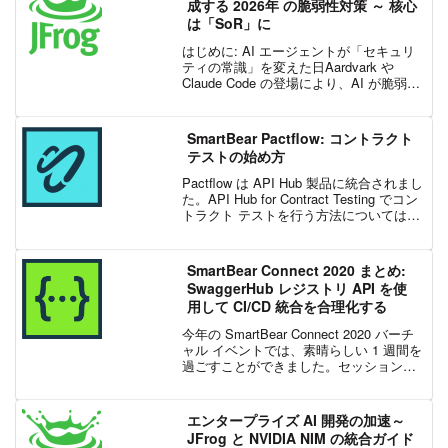
成する 2026年 の脆弱性対策 ～ 核心
は「SoR」に
はじめに: AI エージェントが「セキュリ
ティの常識」を変えた日Aardvark や
Claude Code の登場により、AI が脆弱性
を自動修正し、セキュアなコードを生成
する時代が到来しました。開発スピード
が劇的に加速する 2026 年...
SmartBear Pactflow: コントラクト
テストの始め方
Pactflow は API Hub 製品に統合されまし
た。API Hub for Contract Testing でコン
トラクト テストを行う方法については、
こちらのブログ記事をご覧ください。こ
の記事では、前回に引き続き、Pact コ
ミ...
SmartBear Connect 2020 まとめ:
SwaggerHub レジストリ API を使
用して CI/CD 統合を合理化する
今年の SmartBear Connect 2020 バーチ
ャル イベントでは、素晴らしい 1 週間を
過ごすことができました。セッションの
合間にホールで皆さんにお会いすること
はありませんでしたが、孤独なホーム オ
フィスからいくつかの Sla...
エンタープライズ AI 開発の加速～
JFrog と NVIDIA NIM の統合ガイド