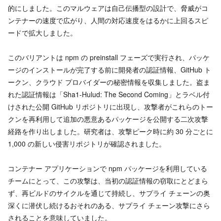
的にしました。このマルウェアは自己伝播型の設計で、脅威がコ
ンテナーの速度で広がり、人間の対応速度をはるかに上回るスピ
ードで拡大しました。
このバリアントは npm の preinstall フェーズで実行され、パッケ
ージのインストールが完了する前に開発者の認証情報、GitHub ト
ークン、クラウド プロバイダーの秘密情報を収集しました。盗ま
れた認証情報は「Sha1-Hulud: The Second Coming」とラベル付
けされた公開 GitHub リポジトリに出現し、攻撃者がこれらのトー
クンを再利用して追加の悪意あるパッケージを公開する二次攻撃
経路を作り出しました。研究者は、攻撃ピーク時に約 30 分ごとに
1,000 の新しい侵害リポジトリが確認されました。
コンテナー アプリケーションで npm パッケージを利用している
チームにとって、この攻撃は、当初の認証情報の窃取にとどまら
ず、再ビルドのサイクルを通じて持続し、サプライ チェーンの奥
深くに潜伏し続けるおそれのある、サプライ チェーン攻撃にさら
されることを意味していました。