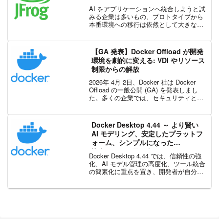
AI をアプリケーションへ統合しようと試
みる企業は多いもの、プロトタイプから
本番環境への移行は依然として大きな課
題です。機械学習モデルを効率的に管理
しながら、セキュリティとガバナンスを
確保することが求められています。JFrog
【GA 発表】Docker Offload が開発
の NVID...
環境を劇的に変える: VDI やリソース
制限からの解放
2026年 4月 2日、Docker 社は Docker
Offload の一般公開 (GA) を発表しまし
た。多くの企業では、セキュリティと管
理の観点から VDI (仮想デスクトップ) や
厳格に管理された PC 環境が採用されて
います。し...
Docker Desktop 4.44 ～ より賢い
AI モデリング、安定したプラットフ
ォーム、シンプルになった
Kubernetes ワークフロー
Docker Desktop 4.44 では、信頼性の強
化、AI モデル管理の高度化、ツール統合
の簡素化に重点を置き、開発者が自分の
スタイルで開発を進められる環境を提供
します。Docker Model Runner の機能強
化Model R...