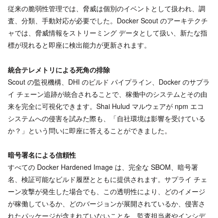
従来の脆弱性管理では、脅威は個別のイベントとして扱われ、調
査、分類、手動対応が必要でした。Docker Scout のアーキテクチ
ャでは、脅威情報をストリーミング データとして扱い、新たな指
標が現れると即座に検出能力が更新されます。
統合テレメトリによる死角の排除
Scout の監視機構、DHI のビルド パイプライン、Docker のサプラ
イ チェーン追跡が統合されることで、稼働中のシステムとその由
来を完全に可視化できます。Shai Hulud マルウェアが npm エコ
システムへの侵害を試みた際も、「自社環境は影響を受けている
か？」という問いに即座に答えることができました。
暗号署名による信頼性
すべての Docker Hardened Image は、完全な SBOM、暗号署
名、検証可能なビルド履歴とともに提供されます。サプライ チェ
ーン攻撃が発生した場合でも、この透明性により、どのイメージ
が稼働しているか、どのバージョンが展開されているか、侵害さ
れたパッケージが含まれていないことを、監査担当者やインシデ