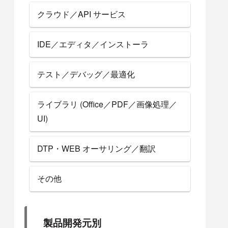
クラウド／API サービス
IDE／エディタ／インストーラ
テスト／デバッグ／最適化
ライブラリ (Office／PDF／画像処理／
UI)
DTP・WEB オーサリング／翻訳
その他
製品開発元別