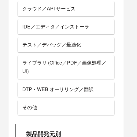
クラウド／API サービス
IDE／エディタ／インストーラ
テスト／デバッグ／最適化
ライブラリ (Office／PDF／画像処理／
UI)
DTP・WEB オーサリング／翻訳
その他
製品開発元別