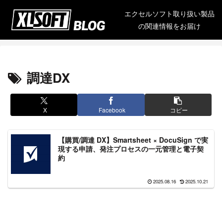
エクセルソフト取り扱い製品
の関連情報をお届け
調達DX
X
Facebook
コピー
【購買/調達 DX】Smartsheet × DocuSign で実
現する申請、発注プロセスの一元管理と電子契
約
2025.08.16
2025.10.21