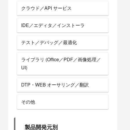
クラウド／API サービス
IDE／エディタ／インストーラ
テスト／デバッグ／最適化
ライブラリ (Office／PDF／画像処理／
UI)
DTP・WEB オーサリング／翻訳
その他
製品開発元別