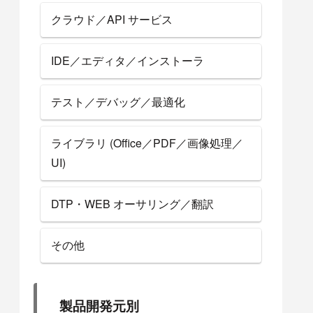
クラウド／API サービス
IDE／エディタ／インストーラ
テスト／デバッグ／最適化
ライブラリ (Office／PDF／画像処理／
UI)
DTP・WEB オーサリング／翻訳
その他
製品開発元別