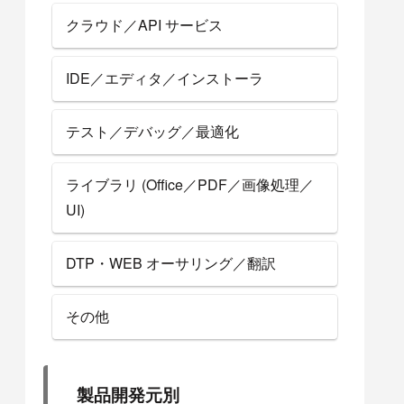
クラウド／API サービス
IDE／エディタ／インストーラ
テスト／デバッグ／最適化
ライブラリ (Office／PDF／画像処理／
UI)
DTP・WEB オーサリング／翻訳
その他
製品開発元別