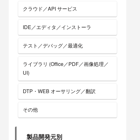
クラウド／API サービス
IDE／エディタ／インストーラ
テスト／デバッグ／最適化
ライブラリ (Office／PDF／画像処理／
UI)
DTP・WEB オーサリング／翻訳
その他
製品開発元別