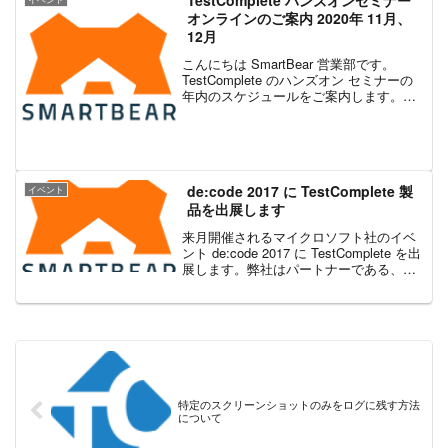
TestComplete ハンズオンセミナー
オンラインのご案内 2020年 11月、
12月
こんにちは SmartBear 営業部です。
TestComplete のハンズオン セミナーの
年内のスケジュールをご案内します。ハ
ンズオン セミナーでは、キャプチャ＆リ
プレイの機能をはじめ、チェックポイン
トや、データドリブン、クロスブラウ
ザ...
de:code 2017 に TestComplete 製
イベント
品を出展します
来月開催されるマイクロソフト社のイベ
ント de:code 2017 に TestComplete を出
展します。弊社はパートナーである、イ
ンフラジスティックス・ジャパン社、
CData Software Japan 社と 3 社共同で出
展いた...
特定のスクリーンショットのみをログに残す方法
について