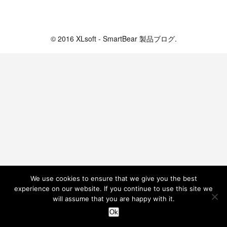
XLsoft - SmartBear 製品ブログ
© 2016 XLsoft - SmartBear 製品ブログ.
We use cookies to ensure that we give you the best
experience on our website. If you continue to use this site we
will assume that you are happy with it.
Ok
ホーム
検索
トップ
サイドバー