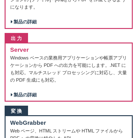
になります。
2019/6/15
ActivePDF Reader Plus 4.3.0 リリース
2019/5/20
ActivePDF Redactor 4.1.1 リリース
製品の詳細
2019/5/15
ActivePDF DocConverter 10.2.0 リリース
2019/4/22
ActivePDF WebGrabber 8.1.1 リリース
出 力
2019/3/29
ActivePDF Toolkit 8.1.5 リリース
Server
2019/3/27
ActivePDF Xtractor 9.1.0 リリース
Windows ベースの業務用アプリケーションや帳票アプリ
2019/1/14
ActivePDF Toolkit 8.1.4 リリース
ケーションから PDF への出力を可能にします。.NET に
2018/12/20
ActivePDF WebGrabber 8.1.0 リリース
も対応。マルチスレッド プロセッシングに対応し、大量
2018/12/5
ActivePDF DocConverter 10.1.1 リリース
の PDF 生成にも対応。
2018/11/5
ActivePDF Redactor 4.1.0 リリース
2018/10/26
ActivePDF Xtractor 8.1.1 リリース
製品の詳細
2018/10/18
ActivePDF Server 8.1.1 リリース
2018/10/4
ActivePDF WebGrabber 2016 R2.4 リリース
変 換
2018/10/1
ActivePDF Rasterizer 8.1.1 リリース
WebGrabber
2018/9/24
ActivePDF Reader Plus 4.2.0 リリース
Web ページ、HTML ストリームや HTML ファイルから
2018/9/10
ActivePDF Toolkit 8.1.3 リリース