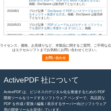
Excel から PDF へ、PDF から Word へ変換する方法
」
掲載 - DocSpace は販売終了となりました -
2020/8/1
ブログ記事「
DocSpace で PDF にパスワードをかけて
セキュリティ保護する方法
」掲載 - DocSpace は販売終
了となりました -
2020/5/23
ブログ記事「
PDF ビューアおよびエディタ ソフトウェ
アを選択する際に考慮すべき 4つのこと
」掲載
2019/11/22
ブログ記事「
PDF についての間違った理解と真実
」掲
載
ライセンス、価格、お見積りなど、本製品に関するご質問、ご不明な点
2019/2/28
ブログ記事「
C# で PDF からページを抽出
」掲載
はエクセルソフトまでお気軽にお問い合わせください。
2019/2/21
ブログ記事「
C# で PDF にセキュリティを設定
」掲載
お問い合わせ
2018/4/18
ブログ記事「
Toolkit Expansion Pack で PDF 機能をパ
ワーアップ！
」掲載
2017/10/6
ブログ記事「
あまり知られていない ActivePDF Toolkit
の 7 つの機能
」掲載
ActivePDF 社について
2017/1/16
ブログ記事「
製品紹介 : サーバー上での動的な PDF の
生成/編集を可能にする ActivePDF Toolkit
」掲載
2016/11/7
ブログ記事「
効率的なワークフロー管理のための PDF
ActivePDF は、ビジネスのデジタル化を推進するための PDF
ツール
」掲載
開発ツールをリードするソフトウェア ベンダーで、高品質な
PDF を作成 / 変換 / 編集 / 表示するサーバー向けソフトウェア
用の開発ツールを提供しています。