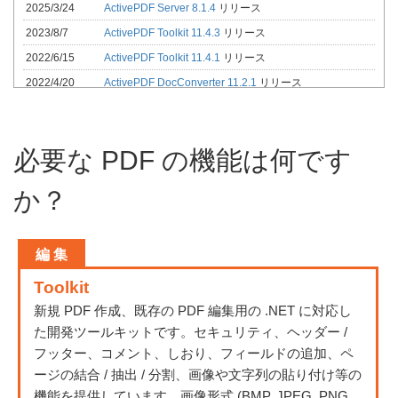
2025/3/24
ActivePDF Server 8.1.4
リリース
2023/8/7
ActivePDF Toolkit 11.4.3
リリース
2022/6/15
ActivePDF Toolkit 11.4.1
リリース
2022/4/20
ActivePDF DocConverter 11.2.1
リリース
2022/1/11
ActivePDF WebGrabber 8.2.0
リリース
2021/11/2
ActivePDF Toolkit 11.3.0
リリース
必要な PDF の機能は何です
2021/9/8
ActivePDF Toolkit 11.2.0
リリース
2021/7/19
ActivePDF DocConverter 11.1.0
リリース
か？
2021/5/24
ActivePDF Toolkit 11.1.0
リリース
2021/3/15
ActivePDF DocConverter 10.5.0
リリース
編 集
2020/10/26
ActivePDF Server 8.1.2
リリース
2020/10/26
2020/10/26 をもって DocSpace は販売終息となりまし
Toolkit
た。
新規 PDF 作成、既存の PDF 編集用の .NET に対応し
2020/10/23
ActivePDF Toolkit 10.3.0
リリース
た開発ツールキットです。セキュリティ、ヘッダー /
2020/9/10
2020/9/20 をもって ActivePDF Reader Plus が販売終息
フッター、コメント、しおり、フィールドの追加、ペ
となります
ージの結合 / 抽出 / 分割、画像や文字列の貼り付け等の
2020/8/17
ActivePDF Reader Plus
4.6.1 リリース
機能を提供しています。画像形式 (BMP, JPEG, PNG,