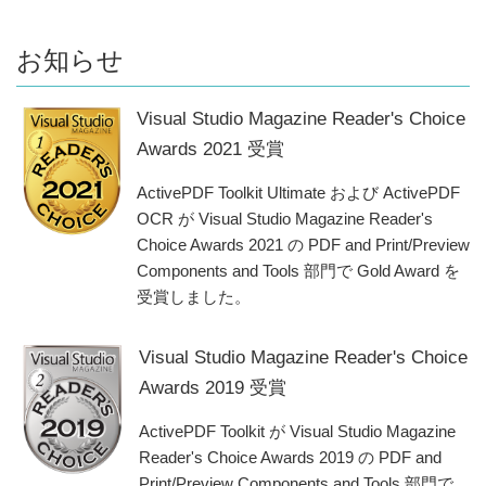
2012/02/29
ActivePDF Toolkit Standard 販売終了
お知らせ
2012/02/29
ActivePDF DocConverter Standalone 販売終了
2012/02/28
ActivePDF DocConverter WBE 販売終了
Visual Studio Magazine Reader's Choice
2012/02/28
ActivePDF WebGrabber WBE 2010 R2.3 リリース
Awards 2021 受賞
2012/02/28
ActivePDF WebGrabber Enterprise 2009 R2.3 リリース
2012/01/11
一部製品の価格改定 - よりお求めやすい価格に！
ActivePDF Toolkit Ultimate および ActivePDF
2012/01/03
ActivePDF WebGrabber WBE 2010 R2.2 リリース
OCR が Visual Studio Magazine Reader's
2012/01/03
ActivePDF WebGrabber Enterprise 2009 R2.2 リリース
Choice Awards 2021 の PDF and Print/Preview
2011/12/21
ActivePDF Toolkit 2011 R3 リリース
Components and Tools 部門で Gold Award を
受賞しました。
2010/10/01
ライセンス認証方法が変更となりました。
Visual Studio Magazine Reader's Choice
Awards 2019 受賞
ActivePDF Toolkit が Visual Studio Magazine
Reader's Choice Awards 2019 の PDF and
Print/Preview Components and Tools 部門で