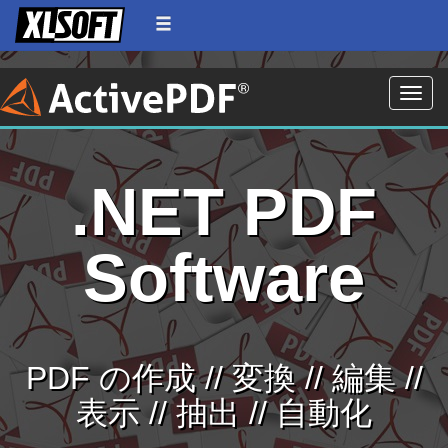
Toggle
.NET PDF
Software
PDF の作成 // 変換 // 編集 //
表示 // 抽出 // 自動化