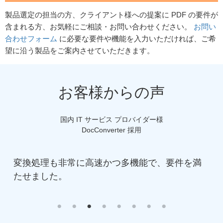
2015/12/09
ActivePDF Toolkit 2016 R1 リリース
製品選定の担当の方、クライアント様への提案に PDF の要件が
2015/10/13
ActivePDF Toolkit 2011 R5.2 リリース
含まれる方、お気軽にご相談・お問い合わせください。
お問い
2015/09/15
ActivePDF Portal 2014 R1.2 リリース
合わせフォーム
に必要な要件や機能を入力いただければ、ご希
2015/09/02
ActivePDF DocConverter 2015 リリース
望に沿う製品をご案内させていただきます。
2015/09/02
ActivePDF CADConverter 2015 リリース
2015/09/02
ActivePDF Xtractor 2015 リリース
お客様からの声
2015/07/10
ActivePDF DocConverter 2014 R1.2 リリース
2015/07/10
ActivePDF Meridian および Portal 価格改定 - よりお求
めやすい価格に！
国内 IT サービス プロバイダー様
2015/04/03
ActivePDF WebGrabber 2013 R2.2 リリース
DocConverter 採用
2015/01/24
ActivePDF 社ウェブページ リニューアルにより、アク
ティベーション方法が変更となりました。詳細は
こちら
のページ
をご参照ください。
換処理も非常に高速かつ多機能で、要件を満
HTML 
2015/01/24
ActivePDF 全製品 (メンテナンス＆サポートプランを含
む) の価格改定
せました。
ます。期待
2014/12/26
ActivePDF Server 2013 R2 リリース
得られて
2014/12/26
ActivePDF Toolkit 2011 R5.1 リリース
2014/12/19
ActivePDF DocConverter 2014 R1.1 リリース