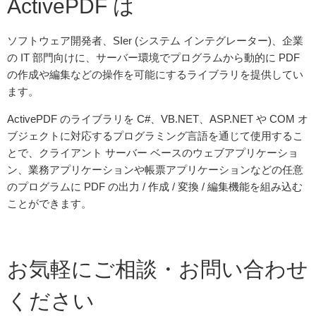
ActivePDF は
2016/10/11
ActivePDF Server 2013 R3.1 リリース
2016/09/26
ActivePDF WebGrabber 2016 R1.1 リリース
ソフトウェア開発者、SIer (システム インテグレーター)、企業
2016/09/19
ActivePDF Toolkit 2016 R2.0 リリース
の IT 部門向けに、サーバー環境でプログラムから動的に PDF
の作成や編集などの操作を可能にするライブラリを提供してい
2016/07/29
ActivePDF Meridian 2010 R5.4 リリース
ます。
2016/07/27
ActivePDF Toolkit 2016 R1.4 リリース
2016/07/12
ActivePDF DocConverter 2015 R3 リリース
ActivePDF のライブラリを C#、VB.NET、ASP.NET や COM オ
2016/06/06
ActivePDF WebGrabber 2016 R1.0 リリース
ブジェクトに対応するプログラミング言語を通じて使用するこ
とで、クライアント サーバー ベースのウェブアプリケーショ
2016/05/25
ActivePDF Toolkit 2016 R1.3 リリース
ン、業務アプリケーションや帳票アプリケーションなどの任意
2016/03/17
ActivePDF DocConverter 2015 クイックスタートガイ
ド (日本語) 公開開始
のプログラムに PDF の出力 / 作成 / 変換 / 編集機能を組み込む
ことができます。
2016/03/14
ActivePDF Server 2013 R3 リリース
2016/03/07
ActivePDF WebGrabber 2013 R2.3 リリース
2016/02/26
ActivePDF DocConverter 2015 R2 リリース
お気軽にご相談・お問い合わせ
2016/02/26
ActivePDF CADConverter 2015 R2 リリース
2016/02/12
ActivePDF Toolkit 2016 R1.1 リリース
ください
2016/01/28
ActivePDF Portal 2014 R2.0 リリース