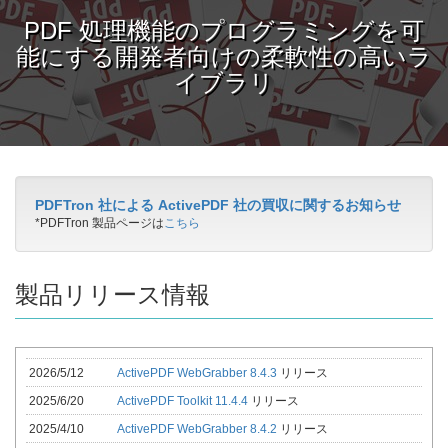
PDF 処理機能のプログラミングを可
能にする開発者向けの柔軟性の高いラ
イブラリ
PDFTron 社による ActivePDF 社の買収に関するお知らせ
*PDFTron 製品ページは
こちら
製品リリース情報
2026/5/12
ActivePDF WebGrabber 8.4.3
リリース
2025/6/20
ActivePDF Toolkit 11.4.4
リリース
2025/4/10
ActivePDF WebGrabber 8.4.2
リリース