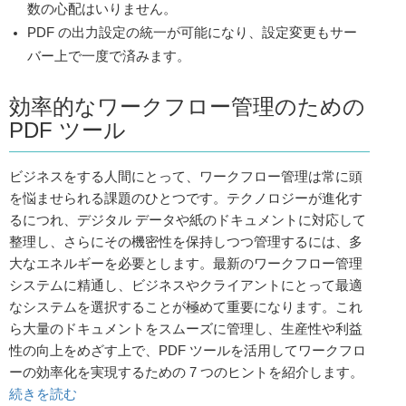
数の心配はいりません。
2013/02/20
ActivePDF Toolkit 2011 R4.2 リリース
PDF の出力設定の統一が可能になり、設定変更もサー
2013/02/04
ActivePDF DocConverter Enterprise 2010 R4.1 リリー
ス
バー上で一度で済みます。
2012/12/13
ActivePDF DocConverter 2010 R4 より古いバージョン
の DocConverter のインストーラーの提供は終息となり
ました。詳細は
こちらページ
をご覧ください。
効率的なワークフロー管理のための
2012/12/13
ActivePDF DocConverter Enterprise 2010 R4 リリース
PDF ツール
2012/10/01
ActivePDF Toolkit 2011 R4.1 リリース
2012/09/28
ActivePDF Toolkit Standard サブスクリプション更新販
ビジネスをする人間にとって、ワークフロー管理は常に頭
売終了
を悩ませられる課題のひとつです。テクノロジーが進化す
2012/09/28
ActivePDF DocConverter Standalone サブスクリプショ
るにつれ、デジタル データや紙のドキュメントに対応して
ン更新販売終了
整理し、さらにその機密性を保持しつつ管理するには、多
2012/09/28
ActivePDF DocConverter WBE サブスクリプション更新
販売終了
大なエネルギーを必要とします。最新のワークフロー管理
システムに精通し、ビジネスやクライアントにとって最適
2012/07/31
製品価格およびサブスクリプションの内容変更
なシステムを選択することが極めて重要になります。これ
2012/07/31
ActivePDF WebGrabber WBE 販売終了
ら大量のドキュメントをスムーズに管理し、生産性や利益
2012/07/16
ActivePDF DocConverter Enterprise 2010 R3 リリース
性の向上をめざす上で、PDF ツールを活用してワークフロ
2012/04/04
ActivePDF Toolkit 2011 R4 リリース
ーの効率化を実現するための 7 つのヒントを紹介します。
2012/03/07
ActivePDF DocConverter Enterprise 2010 R2.1 リリー
続きを読む
ス