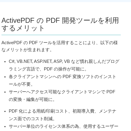
2014/12/19
ActivePDF Portal 2014 R1.1 リリース
2014/10/30
ActivePDF WebGrabber 2013 R2.1 リリース
ActivePDF の PDF 開発ツールを利用
2014/09/16
ActivePDF DocConverter 2014 リリース
するメリット
2014/09/02
ActivePDF Portal 2014 R1 リリース
2014/07/21
ActivePDF DocConverter 2010 R4.3 リリース
ActivePDF の PDF ツールを活用することにより、以下の様
2014/05/05
ActivePDF WebGrabber 2013 R2 リリース
なメリットが生まれます。
2014/05/05
ActivePDF Server 2013 R1.1 リリース
2014/02/25
ActivePDF Toolkit 2011 R5 リリース
C#, VB.NET, ASP.NET, ASP, VB など慣れ親しんだプログ
2014/02/25
ActivePDF Meridian 2010 R4 リリース
ラミング言語で、PDF の操作が可能に。
各クライアントマシンへの PDF 変換ソフトのインスト
2013/09/01
製品ライセンス付属のメンテナンス＆サポート プラン
の内容の変更
ールが不要。
2013/07/11
ActivePDF WebGrabber 2013 R1.1 リリース
サーバーへアクセス可能なクライアントマシンで PDF
2013/06/04
ActivePDF Toolkit 2011 R4.3 リリース
の変換・編集が可能に。
2013/06/04
ActivePDF DocConverter Enterprise 2010 R4.2 リリー
ス
PDF 化による用紙/印刷コスト、初期導入費、メンテナ
2013/04/02
ActivePDF WebGrabber 2013 リリース
ンス面でのコスト削減。
2013/03/01
ActivePDF Server 2013 リリース
サーバー単位のライセンス体系の為、使用するユーザー