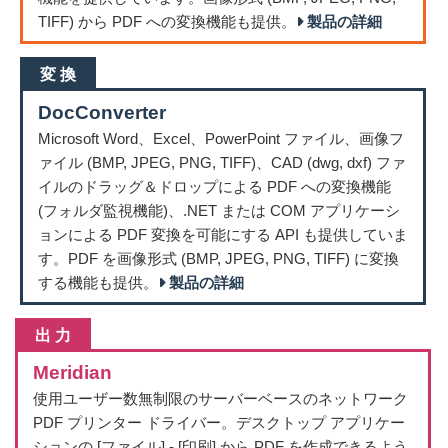
2020/8/11
ActivePDF DocConverter
10.4.1 リリース
TIFF) から PDF への変換機能も提供。
製品の詳細
2020/7/2
ActivePDF DocConverter
10.4.0 リリース
2020/6/23
ActivePDF DocSpace 日本語版
リリース
変 換
2020/6/15
ActivePDF Reader Plus
4.6.0 リリース
DocConverter
2020/6/15
ActivePDF WebGrabber 8.1.3
リリース
Microsoft Word、Excel、PowerPoint ファイル、画像フ
2020/5/11
ActivePDF Toolkit 10.2.0
リリース
ァイル (BMP, JPEG, PNG, TIFF)、CAD (dwg, dxf) ファ
2020/4/15
ActivePDF DocSpace オンライン (無料)
リリース
イルのドラッグ＆ドロップによる PDF への変換機能
2020/2/10
ActivePDF Reader Plus
4.5.1 リリース
(フォルダ監視機能)、.NET または COM アプリケーシ
2020/1/17
ActivePDF DocSpace
リリース
ョンによる PDF 変換を可能にする API も提供していま
す。PDF を画像形式 (BMP, JPEG, PNG, TIFF) に変換
2019/12/5
ActivePDF Toolkit 10.1.0 リリース
する機能も提供。
製品の詳細
2019/10/5
ActivePDF Reader Plus 4.4.0 リリース
2019/9/6
ActivePDF Toolkit Ultimate 発表
出 力
2019/9/6
2019/9/30 をもって ActivePDF Redactor, Rasterizer,
Spooler, Xtractor が販売終息となります
Meridian
2019/9/4
ActivePDF DocConverter 10.3.0 リリース
使用ユーザー数無制限のサーバーベースのネットワーク
2019/8/2
ActivePDF WebGrabber 8.1.2 リリース
PDF プリンター ドライバー。デスクトップ アプリケー
2019/7/15
ActivePDF Toolkit 9.1.0 リリース
ションの [ファイル] - [印刷] から PDF を作成できるよう