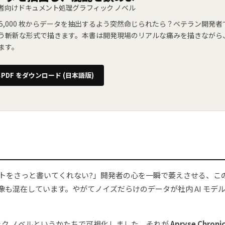
者向けドキュメント処理グラフィック ノベル
F 5,000 枚からデータを抽出するよう突然命じられたら？ベテラン開
う斬新な形式で描きます。本書は開発現場のリアルな痛みを描きながら、A
ます。
PDF をダウンロード (日本語版)
スクリプトをさっと書いてくれない?」開発者の心を一瞬で萎えさせる
も混在しています。やがてノイズだらけのデータが社内 AI モデ
ィック ノベルというかたちで可視化しました。それが
Apryse Chronic