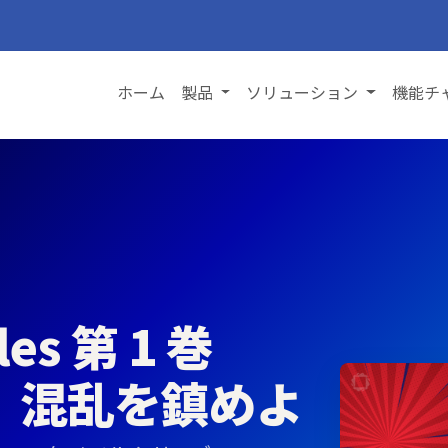
ホーム
製品
ソリューション
機能チ
les 第 1 巻
、混乱を鎮めよ