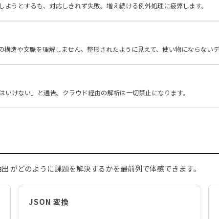
しようとするも、対応しきれず失敗。増え続ける例外処理に疲弊します。
、表の構造や文脈を理解しません。整形されたように見えて、使い物にならない
てはいけない」と通告。クラウド経由の解析は一切禁止になります。
タ抽出 がどのように課題を解決するかを最前列で体感できます。
JSON 変換