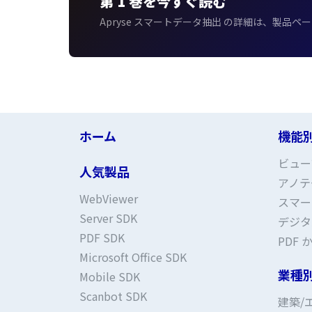
第 1 巻を今すぐ読む
Apryse スマートデータ抽出 の詳細は、製品
ホーム
機能
ビュー
人気製品
アノテ
WebViewer
スマー
Server SDK
デジタ
PDF SDK
PDF か
Microsoft Office SDK
業種
Mobile SDK
Scanbot SDK
建築/