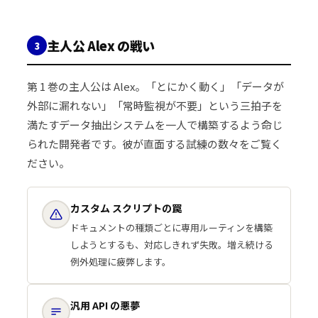
主人公 Alex の戦い
3
第 1 巻の主人公は Alex。「とにかく動く」「データが
外部に漏れない」「常時監視が不要」という三拍子を
満たすデータ抽出システムを一人で構築するよう命じ
られた開発者です。彼が直面する試練の数々をご覧く
ださい。
カスタム スクリプトの罠
ドキュメントの種類ごとに専用ルーティンを構築
しようとするも、対応しきれず失敗。増え続ける
例外処理に疲弊します。
汎用 API の悪夢