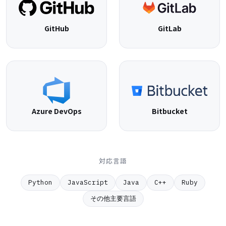
GitHub
GitLab
Azure DevOps
Bitbucket
対応言語
Python
JavaScript
Java
C++
Ruby
その他主要言語