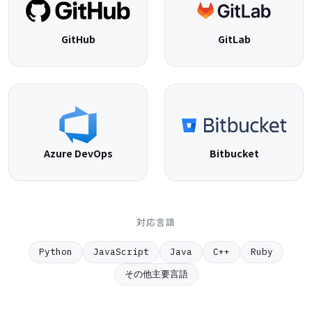
GitHub
GitLab
Azure DevOps
Bitbucket
対応言語
Python
JavaScript
Java
C++
Ruby
その他主要言語