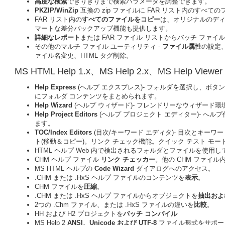
高度な検索
でぎりぎりまで検索パラメータを調整できます。
PKZIP/WinZip
互換の zip ファイルに FAR リスト内のすべ
FAR リスト内の
すべてのファイルをコピー
は、オリジナルのデ
マートな差分バックアップ機能も提供します。
詳細なレポート
または FAR ファイル リストからバッチ ファイ
その他のマルチ ファイル ユーティリティ -
ファイル属性
の設定
ァイル名変更、HTML タグ削除。
MS HTML Help 1.x、MS Help 2.x、MS Help Viewer 
Help Express
(ヘルプ エクスプレス)- フォルダを選択し、ボタン
にフォルダ コンテンツをまとめられます。
Help Wizard
(ヘルプ ウィザード)- フレンドリーなウィザード環境
Help Project Editors
(ヘルプ プロジェクト エディター)- へルプ作
ます。
TOC/Index Editors
(目次/キーワード エディタ)- 目次とキー
ト(移動＆コピー)。リンク チェック機能。クイック テスト モー
HTML ヘルプ Web 内で検出されるフォルダとファイルを使用し
CHM ヘルプ ファイル
リンク チェッカー
。他の CHM ファイ
MS HTML ヘルプの
Code Wizard
ダイアログへのアクセス。
.CHM または .HxS ヘルプ ファイルのコンテンツを
表示
。
CHM ファイルを
圧縮
。
.CHM または .HxS ヘルプ ファイルからオブジェクトを
抽出およ
2つの .Chm ファイル、または .HxS ファイルの違いを
比較
。
HH および H2 プロジェクトを
バッチ コンパイル
MS Help 2
ANSI、Unicode および UTF-8
ファイル形式をサポー