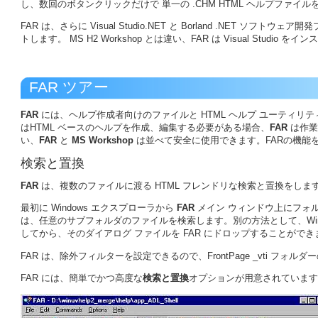
し、数回のボタンクリックだけで 単一の .CHM HTML ヘルプファイ
FAR は、さらに Visual Studio.NET と Borland .NET ソ
トします。 MS H2 Workshop とは違い、FAR は Visual Studi
FAR ツアー
FAR
には、ヘルプ作成者向けのファイルと HTML ヘルプ ユーティリ
はHTML ベースのヘルプを作成、編集する必要がある場合、
FAR
は作業
い、
FAR
と
MS Workshop
は並べて安全に使用できます。FARの機能
検索と置換
FAR
は、複数のファイルに渡る HTML フレンドリな検索と置換をしま
最初に Windows エクスプローラから
FAR
メイン ウィンドウ上にフォ
は、任意のサブフォルダのファイルを検索します。別の方法として、Win
してから、そのダイアログ ファイルを FAR にドロップすることができ
FAR は、除外フィルターを設定できるので、FrontPage _vti 
FAR には、簡単でかつ高度な
検索と置換
オプションが用意されています