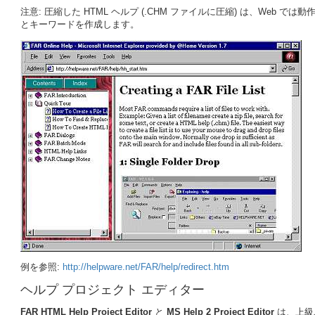
注意: 圧縮した HTML ヘルプ (.CHM ファイルに圧縮) は、Web では
とキーワードを作成します。
例を参照:
http://helpware.net/FAR/help/redirect.htm
ヘルプ プロジェクト エディター
FAR
HTML Help Project Editor
と
MS Help 2 Project Editor
は、上級