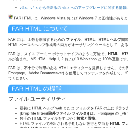
v3.x、v4.x から最新版の v5.x へのアップグレードに関する情
FAR HTML は、Windows Vista および Windows 7 と互換性
FAR HTML について
FAR には、工数を削減するための
ファイル
、
HTML
、
HTML ヘルプ
関連
HTML ベースのヘルプ作成者の両方がオーサリング ツールとして、
FAR は、スイス アーミー ポケットナイフのように万能で、
HTML
,
HTM
ルが含まれ、MS HTML Help 1, 2 および 3 Workshop と 100%互換で
FAR は、不十分で制限のある HTML エディターを提供しません。そ
Frontpage、Adobe Dreamweaver) を使用してコンテンツを作成し
てください。
FAR HTML の機能
ファイル ユーティリティ
最初に HTML ヘルプ web または フォルダを FAR の上に
ドラッグ
[Drop file filters(除外ファイル フィルタ)]
は、Frontpage 
数千の HTML ファイルをすばやく
検索と置換
。
HTML ファイルで検出される予期しない改行と空白を
HTML フ