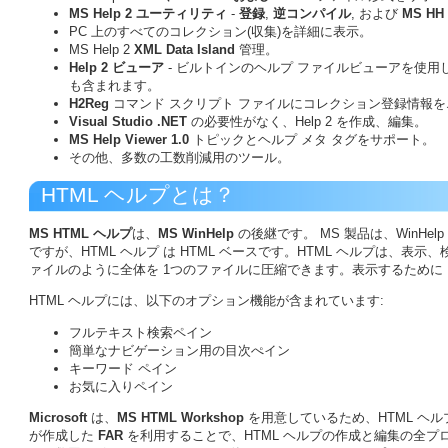
MS Help 2 ユーティリティ
-
登録
,
逆コンパイル
, および
MS H
PC 上のすべてのコレクション(収集)を詳細に表示。
MS Help 2
XML Data Island
管理。
Help 2 ビューア
- ビルトインのヘルプ ファイルビューアを使
も含まれます。
H2Reg
コマンド スクリプト ファイルにコレクション登録情報
Visual Studio .NET
の必要性がなく、Help 2 を作成、編集。
MS Help Viewer 1.0
トピックとヘルプ メタ タグをサポート。
その他、多数の工数削減用のツール。
HTML ヘルプとは？
MS HTML ヘルプ
は、
MS WinHelp
の後継です。 MS 製品は、WinHelp
ですが、HTML ヘルプ は HTML ベースです。HTML ヘルプは、表示
ァイルのように全体を 1つのファイルに圧縮できます。表示するために Intern
HTML ヘルプには、以下のオプション機能が含まれています:
フルテキスト検索ペイン
簡単なナビゲーション用の目次ぺイン
キーワード ペイン
お気に入りペイン
Microsoft
は、
MS HTML Workshop
を用意しているため、HTML ヘ
が作成した
FAR
を利用することで、HTML ヘルプの作成と編集の全プ