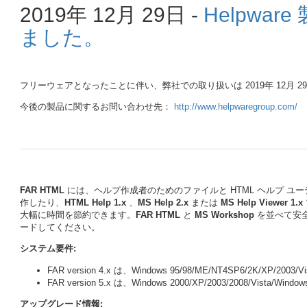
2019年 12月 29日 -
Helpwa
ました。
フリーウェアとなったことに伴い、弊社での取り扱いは 2019年 12月 
今後の製品に関するお問い合わせ先：
http://www.helpwaregroup.com/
FAR HTML
には、ヘルプ作成者のためのファイルと HTML ヘルプ ユ
作したり、
HTML Help 1.x
、
MS Help 2.x
または
MS Help Viewer 1.x
大幅に時間を節約できます。
FAR HTML
と
MS Workshop
を並べて安全
ードしてください。
システム要件:
FAR version 4.x は、Windows 95/98/ME/NT4SP6/2K/XP/20
FAR version 5.x は、Windows 2000/XP/2003/2008/Vista/W
アップグレード情報: