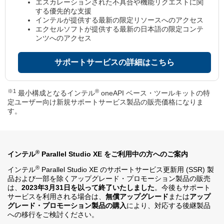
エスカレーションされた不具合や機能リクエストに関
する優先的な支援
インテルが提供する最新の限定リソースへのアクセス
エクセルソフトが提供する最新の日本語の限定コンテ
ンツへのアクセス
サポートサービスの詳細はこちら
※1
®
最小構成となるインテル
oneAPI ベース・ツールキットの特
定ユーザー向け新規サポートサービス製品の販売価格になりま
す。
®
インテル
Parallel Studio XE をご利用中の方へのご案内
®
インテル
Parallel Studio XE のサポートサービス更新用 (SSR) 製
品および一部を除くアップグレード・プロモーション製品の販売
は、
2023年3月31日を以って終了いたしました
。今後もサポート
サービスを利用される場合は、
無償アップグレード
または
アップ
グレード・プロモーション製品の購入
により、対応する後継製品
への移行をご検討ください。