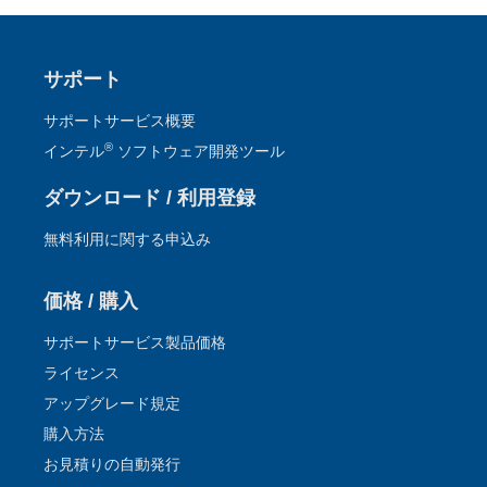
2026.1.28
®
™
3/27 (金) インテル
Core
Ultra プロセッサー向け
OpenMP* アプリケーションの最適化セミナー【参加無
サポート
料、事前登録制】
サポートサービス概要
2026.1.17
®
インテル
ソフトウェア開発ツール
®
【オンデマンド配信開始】インテル
oneAPI ベース &
HPC ツールキット 最新情報のご紹介セミナーのトレー
ダウンロード / 利用登録
ニング資料、動画を購入者限定サイトで公開開始
無料利用に関する申込み
2026.1.10
Supercomputing Japan 2026 / 2026.2.2 (月) ～ 2.3
価格 / 購入
(火) / タワーホール船堀 / 無料 / 主催・共催: 一般社団
法人スーパーコンピューティング・ジャパン
サポートサービス製品価格
ライセンス
アップグレード規定
購入方法
お見積りの自動発行