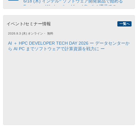
6/18 (木) インテル
ソフトウェア開発製品で始める
Fortran on Windows* ～ Visual Studio* 環境での
Fortran アプリケーション開発手法入門 ～【参加無
料、事前登録制】
イベント/セミナー情報
一覧へ
2026.9.3 (木)
オンライン
・
無料
2026.4.17
®
™
【オンデマンド配信開始】インテル
Core
Ultra プロ
AI ＋ HPC DEVELOPER TECH DAY 2026 ー データセンターか
セッサー向け OpenMP* アプリケーションの最適化セ
ら AI PC までソフトウェアで計算資源を戦力に ー
ミナーのトレーニング資料、動画を購入者限定サイト
で公開開始
2026.3.3
®
™
4/23 (木) インテル
VTune
プロファイラーから始め
る CPU プロファイルについて学べるオンラインセミナ
ー申込受付開始【参加無料、事前登録制】
2026.1.28
®
Visual Studio 2026 対応！インテル
ソフトウェア開発
ツール 2025.3.1 の新機能や変更点を紹介するリリース
ノートの日本語参考訳を公開！