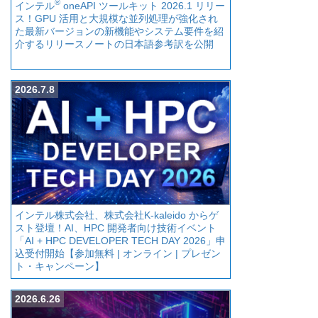
®
インテル
oneAPI ツールキット 2026.1 リリー
ス！GPU 活用と大規模な並列処理が強化され
た最新バージョンの新機能やシステム要件を紹
介するリリースノートの日本語参考訳を公開
2026.7.8
インテル株式会社、株式会社K-kaleido からゲ
スト登壇！AI、HPC 開発者向け技術イベント
「AI + HPC DEVELOPER TECH DAY 2026」申
込受付開始【参加無料 | オンライン | プレゼン
ト・キャンペーン】
2026.6.26