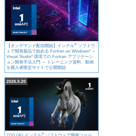
®
【オンデマンド配信開始】インテル
ソフトウ
ェア開発製品で始める Fortran on Windows* ～
Visual Studio* 環境での Fortran アプリケーシ
ョン開発手法入門 ～ トレーニング資料、動画
を購入者限定サイトで公開開始
2026.5.20
®
7/10 (金) インテル
ソフトウェア開発ツール