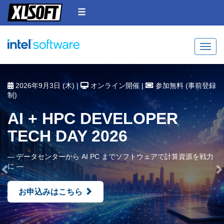
Toggle
Previous
N
2026年9月3日 (木) |
オンライン開催 |
参加無料 (事前登録
制)
AI + HPC DEVELOPER
TECH DAY 2026
― データセンターから AI PC までソフトウェアで計算資源を戦力
に ―
お申込みはこちら