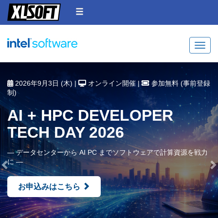
Toggle
Previous
N
2026年9月3日 (木) |
オンライン開催 |
参加無料 (事前登録
制)
AI + HPC DEVELOPER
TECH DAY 2026
― データセンターから AI PC までソフトウェアで計算資源を戦力
に ―
お申込みはこちら