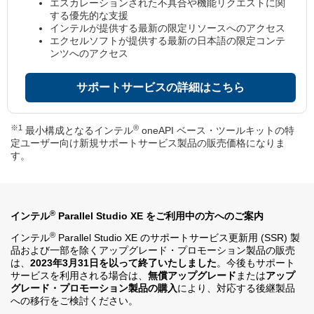
エスカレーションされた不具合や機能リクエストに関
する優先的な支援
インテルが提供する最新の限定リソースへのアクセス
エクセルソフトが提供する最新の日本語の限定コンテ
ンツへのアクセス
サポートサービスの詳細はこちら
※1
®
最小構成となるインテル
oneAPI ベース・ツールキットの特
定ユーザー向け新規サポートサービス製品の販売価格になりま
す。
®
インテル
Parallel Studio XE をご利用中の方へのご案内
®
インテル
Parallel Studio XE のサポートサービス更新用 (SSR) 製
品および一部を除くアップグレード・プロモーション製品の販売
は、
2023年3月31日を以って終了いたしました
。今後もサポート
サービスを利用される場合は、
無償アップグレード
または
アップ
グレード・プロモーション製品の購入
により、対応する後継製品
への移行をご検討ください。