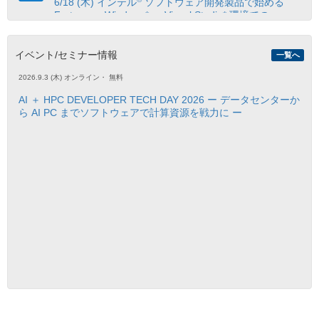
6/18 (木) インテル
ソフトウェア開発製品で始める
Fortran on Windows* ～ Visual Studio* 環境での
Fortran アプリケーション開発手法入門 ～【参加無
料、事前登録制】
イベント/セミナー情報
一覧へ
2026.9.3 (木)
オンライン
・
無料
2026.4.17
®
™
【オンデマンド配信開始】インテル
Core
Ultra プロ
AI ＋ HPC DEVELOPER TECH DAY 2026 ー データセンターか
セッサー向け OpenMP* アプリケーションの最適化セ
ら AI PC までソフトウェアで計算資源を戦力に ー
ミナーのトレーニング資料、動画を購入者限定サイト
で公開開始
2026.3.3
®
™
4/23 (木) インテル
VTune
プロファイラーから始め
る CPU プロファイルについて学べるオンラインセミナ
ー申込受付開始【参加無料、事前登録制】
2026.1.28
®
Visual Studio 2026 対応！インテル
ソフトウェア開発
ツール 2025.3.1 の新機能や変更点を紹介するリリース
ノートの日本語参考訳を公開！