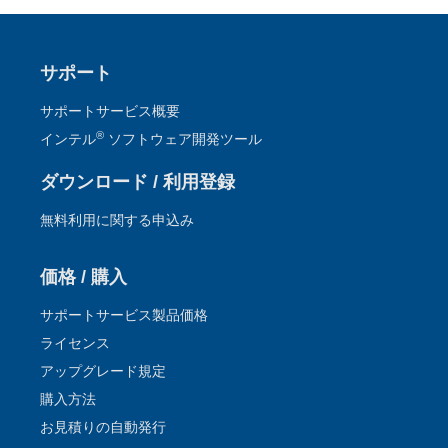
2026.1.28
®
™
3/27 (金) インテル
Core
Ultra プロセッサー向け
OpenMP* アプリケーションの最適化セミナー【参加無
サポート
料、事前登録制】
サポートサービス概要
2026.1.17
®
インテル
ソフトウェア開発ツール
®
【オンデマンド配信開始】インテル
oneAPI ベース &
HPC ツールキット 最新情報のご紹介セミナーのトレー
ダウンロード / 利用登録
ニング資料、動画を購入者限定サイトで公開開始
無料利用に関する申込み
2026.1.10
Supercomputing Japan 2026 / 2026.2.2 (月) ～ 2.3
価格 / 購入
(火) / タワーホール船堀 / 無料 / 主催・共催: 一般社団
法人スーパーコンピューティング・ジャパン
サポートサービス製品価格
ライセンス
アップグレード規定
購入方法
お見積りの自動発行