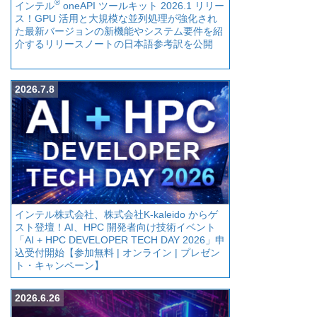
®
インテル
oneAPI ツールキット 2026.1 リリー
ス！GPU 活用と大規模な並列処理が強化され
た最新バージョンの新機能やシステム要件を紹
介するリリースノートの日本語参考訳を公開
2026.7.8
インテル株式会社、株式会社K-kaleido からゲ
スト登壇！AI、HPC 開発者向け技術イベント
「AI + HPC DEVELOPER TECH DAY 2026」申
込受付開始【参加無料 | オンライン | プレゼン
ト・キャンペーン】
2026.6.26