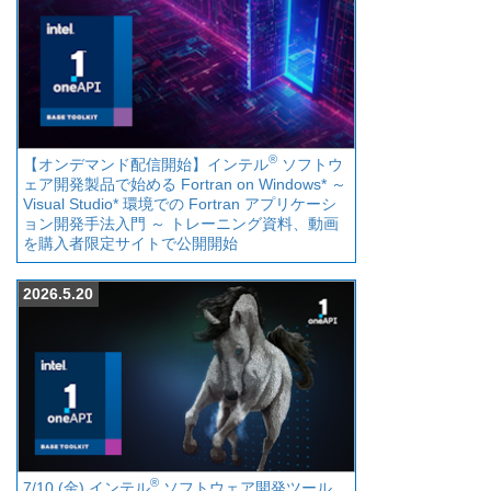
®
【オンデマンド配信開始】インテル
ソフトウ
ェア開発製品で始める Fortran on Windows* ～
Visual Studio* 環境での Fortran アプリケーシ
ョン開発手法入門 ～ トレーニング資料、動画
を購入者限定サイトで公開開始
2026.5.20
®
7/10 (金) インテル
ソフトウェア開発ツール