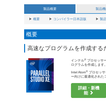
2026.1.10
SCA/HPCAsia 2026 / 20
2025.12.25
【オンデマンド配信開始】icx
製品概要
製品機
概要
コンパイラー日本語版
製
概要
高速なプログラムを作成するための
®
インテル
プロセッサー
ログラムを作成します
®
Intel Atom
プロセッサ
ー向けに最適化された
詳細・新機
能