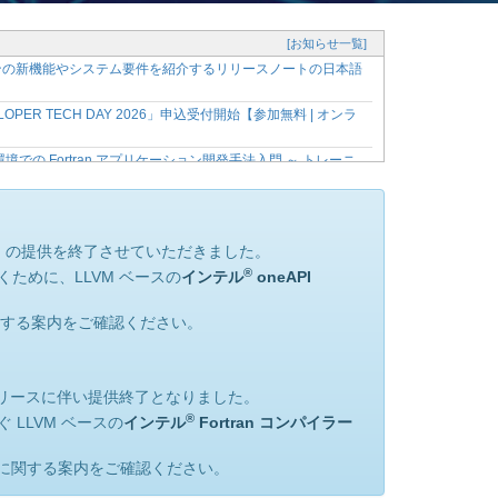
[お知らせ一覧]
ージョンの新機能やシステム要件を紹介するリリースノートの日本語
OPER TECH DAY 2026」申込受付開始【参加無料 | オンラ
dio* 環境での Fortran アプリケーション開発手法入門 ～ トレーニ
発ツールのバージョン 2026 に関する主な変更点を紹介 ～
の最新バージョン 2026 に対応する有償サポート製品を提
cc) の提供を終了させていただきました。
®
くために、LLVM ベースの
インテル
oneAPI
の資料、動画を購入者限定サイトで公開開始
 Fortran アプリケーション開発手法入門 ～【参加無料、事前登録制】
する案内をご確認ください。
適化セミナーのトレーニング資料、動画を購入者限定サイトで公開開
ナー申込受付開始【参加無料、事前登録制】
5 のリリースに伴い提供終了となりました。
ースノートの日本語参考訳を公開！
®
 LLVM ベースの
インテル
Fortran コンパイラー
料、事前登録制】
トレーニング資料、動画を購入者限定サイトで公開開始
に関する案内をご確認ください。
: 一般社団法人スーパーコンピューティング・ジャパン