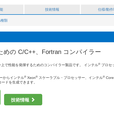
26.1.26 (月) ～ 1.29 (木) / 大阪府立国際会議場 / 有料 / 主催・共催: SupercomputingAsi
®
/icpx、ifx 向けインテル
コンパイラー最適化オプションのご紹介セミナーのトレ
能
技術情報
仕様/動作
品種類
 C/C++、Fortran コンパイラー
®
上で性能を発揮するためのコンパイラー製品です。 インテル
プロセ
。
®
®
®
ーからインテル
Xeon
スケーラブル・プロセッサー、インテル
Co
コードを生成できます。
技術情報