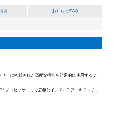
a 2026
ーニング資料、動画を購入者限定サイトで公開開始
環境
お知らせ/FAQ
ッサーに搭載された高度な機能を効果的に使用するプ
®
re™ プロセッサーまで広範なインテル
アーキテクチャ