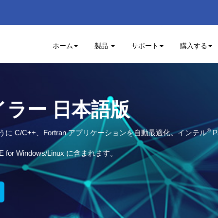
ホーム
製品
サポート
購入する
ラー 日本語版
®
C/C++、Fortran アプリケーションを自動最適化。インテル
P
o XE for Windows/Linux に含まれます。