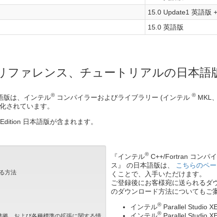
15.0 Update1 英語版
15.0 英語版
リファレンス、チュートリアルの日本語
®
®
on 日本語版は、インテル
コンパイラーおよびライブラリー (インテル
MKL
化されています。
mposer Edition 日本語版が含まれます。
®
『インテル
C++/Fortran 
ス』 の日本語版は、
こちらのペー
する方法
くことで、入手いただけます。
ご登録後にお客様宛に送られるダ
のダウンロード方法についてもご
®
インテル
Parallel Studio X
®
インテル
Parallel Studio XE
への準拠、および各種標準の拡張に関する情