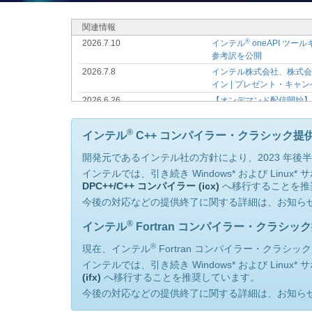
関連情報
®
2026.7.10
インテル
oneAPI ツ
参考訳を公開
2026.7.8
インテル株式会社、株式会社K-
イン | プレゼント・キャ
2026.6.26
【オンデマンド配信開始
ング資料、動画を購入者
®
2026.5.20
7/10 (金) インテル
ソフト
®
インテル
C++ コンパイラー・クラシック提
2026.5.14
データセンターやクライアン
開発元であるインテル社の方針により、2023 年後半の
供開始
インテルでは、引き続き Windows* および Li
2026.5.1
【オンデマンド配信開始
DPC++/C++ コンパイラー (icx)
へ移行することを推
®
2026.4.17
6/18 (木) インテル
ソフトウ
今後の対応などの提供終了に関する詳細は、お知らせ/
2026.4.17
【オンデマンド配信開始
始
®
インテル
Fortran コンパイラー・クラシ
®
2026.3.3
4/23 (木) インテル
VTun
®
現在、インテル
Fortran コンパイラー・クラシック
2026.1.28
Visual Studio 2026 
インテルでは、引き続き Windows* および Lin
®
2026.1.28
3/27 (金) インテル
Core
(ifx)
へ移行することを推奨しています。
2026.1.17
【オンデマンド配信開始
今後の対応などの提供終了に関する詳細は、お知らせ/
2026.1.10
Supercomputing Jap