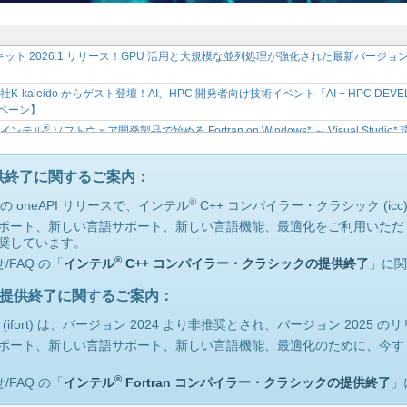
ールキット 2026.1 リリース！GPU 活用と大規模な並列処理が強化された最新バ
kaleido からゲスト登壇！AI、HPC 開発者向け技術イベント「AI + HPC DEVEL
ンペーン】
®
】インテル
ソフトウェア開発製品で始める Fortran on Windows* ～ Visual Stu
限定サイトで公開開始
®
ウェア開発ツール 2026 リリース記念セミナー開催決定 ～ インテル
ソフトウェア開
供終了に関するご案内：
®
ト向け CPU と GPU のパフォーマンスを加速！インテル
ソフトウェア開発ツール
®
 oneAPI リリースで、インテル
C++ コンパイラー・クラシック (i
®
™
nux* サポート、新しい言語サポート、新しい言語機能、最適化をご利用いただ
】インテル
VTune
プロファイラーから始める CPU プロファイル トレーニング
奨しています。
ェア開発製品で始める Fortran on Windows* ～ Visual Studio* 環境での
®
FAQ の「
インテル
C++ コンパイラー・クラシックの提供終了
」に関
®
™
】インテル
Core
Ultra プロセッサー向け OpenMP* アプリケーションの最
ック提供終了に関するご案内：
™
e
プロファイラーから始める CPU プロファイルについて学べるオンラインセミ
 (ifort) は、バージョン 2024 より非推奨とされ、バージョン 202
®
対応！インテル
ソフトウェア開発ツール 2025.3.1 の新機能や変更点を紹介するリリ
ux* サポート、新しい言語サポート、新しい言語機能、最適化のために、今すぐ
™
Ultra プロセッサー向け OpenMP* アプリケーションの最適化セミナー【参加無
®
】インテル
oneAPI ベース & HPC ツールキット 最新情報のご紹介セミナーの
®
FAQ の「
インテル
Fortran コンパイラー・クラシックの提供終了
」
an 2026 / 2026.2.2 (月) ～ 2.3 (火) / タワーホール船堀 / 無料 / 主催・共催