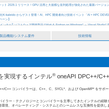
ールキット 2026.1 リリース！GPU 活用と大規模な並列処理が強化された最新バ
kaleido からゲスト登壇！AI、HPC 開発者向け技術イベント「AI + HPC DEVEL
ンペーン】
®
】インテル
ソフトウェア開発製品で始める Fortran on Windows* ～ Visual Stu
限定サイトで公開開始
®
ウェア開発ツール 2026 リリース記念セミナー開催決定 ～ インテル
ソフトウェア開
製品機能/システム要件
技術情報
®
ト向け CPU と GPU のパフォーマンスを加速！インテル
ソフトウェア開発ツール
®
™
】インテル
VTune
プロファイラーから始める CPU プロファイル トレーニング
ェア開発製品で始める Fortran on Windows* ～ Visual Studio* 環境での
®
™
】インテル
Core
Ultra プロセッサー向け OpenMP* アプリケーションの最
™
e
プロファイラーから始める CPU プロファイルについて学べるオンラインセミ
®
を実現するインテル
oneAPI DPC++/
®
対応！インテル
ソフトウェア開発ツール 2025.3.1 の新機能や変更点を紹介するリリ
™
Ultra プロセッサー向け OpenMP* アプリケーションの最適化セミナー【参加無
®
】インテル
oneAPI ベース & HPC ツールキット 最新情報のご紹介セミナーの
DPC++/C++ コンパイラーは、C++、C、SYCL*、および OpenMP
an 2026 / 2026.2.2 (月) ～ 2.3 (火) / タワーホール船堀 / 無料 / 主催・共催
26.1.26 (月) ～ 1.29 (木) / 大阪府立国際会議場 / 有料 / 主催・共催: SupercomputingAsi
コンパイラー・テクノロジーとコンパイラーを主導してきたインテルの経
®
発環境、オペレーティング・システムとのシームレスな互換性を提供し
/icpx、ifx 向けインテル
コンパイラー最適化オプションのご紹介セミナーのトレ