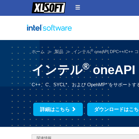
®
ホーム
製品
インテル
oneAPI DPC++/C+
®
インテル
oneAP
C++、C、SYCL*、および OpenMP* をサ
詳細はこちら
ダウンロードはこ
関連情報