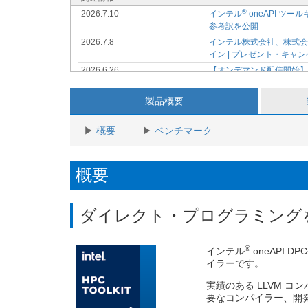
®
2026.7.10
インテル
oneAPI ツ
参考訳を公開
2026.7.8
インテル株式会社、株式会社K-
イン | プレゼント・キャ
2026.6.26
【オンデマンド配信開始
ング資料、動画を購入者
®
2026.5.20
7/10 (金) インテル
ソフト
製品概要
2026.5.14
データセンターやクライアン
供開始
概要
ベンチマーク
2026.5.1
【オンデマンド配信開始
®
2026.4.17
6/18 (木) インテル
ソフトウ
概要
2026.4.17
【オンデマンド配信開始
始
®
2026.3.3
4/23 (木) インテル
VTun
ダイレクト・プログラミング
2026.1.28
Visual Studio 2026 
®
2026.1.28
3/27 (金) インテル
Core
®
2026.1.17
【オンデマンド配信開始
インテル
oneAPI 
イラーです。
2026.1.10
Supercomputing Jap
2026.1.10
SCA/HPCAsia 2026 / 20
実績のある LLVM 
2025.12.25
要なコンパイラー、開
【オンデマンド配信開始】icx