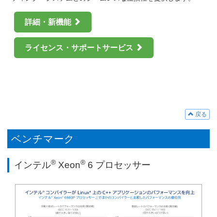
2026.1.28
®
™
3/27 (金) インテル
Core
Ultra プロセッサー向け OpenMP* アプリケ
詳細・新機能
ーションの最適化セミナー【参加無料、事前登録制】
2026.1.17
®
ライセンス・サポートサービス
【オンデマンド配信開始】インテル
oneAPI ベース & HPC ツールキッ
ト 最新情報のご紹介セミナーのトレーニング資料、動画を購入者限定
サイトで公開開始
2026.1.10
Supercomputing Japan 2026 / 2026.2.2 (月) ～ 2.3 (火) / タワーホール
船堀 / 無料 / 主催・共催: 一般社団法人スーパーコンピューティング・ジ
ャパン
2026.1.10
戻る
SCA/HPCAsia 2026 / 2026.1.26 (月) ～ 1.29 (木) / 大阪府立国際会議場 /
有料 / 主催・共催: SupercomputingAsia 2026
ベンチマーク
2025.12.25
®
【オンデマンド配信開始】icx/icpx、ifx 向けインテル
コンパイラー最
適化オプションのご紹介セミナーのトレーニング資料、動画を購入者限
®
®
インテル
Xeon
6 プロセッサー
定サイトで公開開始