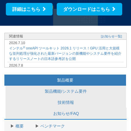
詳細はこちら
ダウンロードはこちら
関連情報
[お知らせ一覧]
2026.7.10
®
インテル
oneAPI ツールキット 2026.1 リリース！GPU 活用と大規模
な並列処理が強化された最新バージョンの新機能やシステム要件を紹介
するリリースノートの日本語参考訳を公開
2026.7.8
インテル株式会社、株式会社K-kaleido からゲスト登壇！AI、HPC 開発
者向け技術イベント「AI + HPC DEVELOPER TECH DAY 2026」申込
製品概要
受付開始【参加無料 | オンライン | プレゼント・キャンペーン】
2026.6.26
製品機能/システム要件
®
【オンデマンド配信開始】インテル
ソフトウェア開発製品で始める
Fortran on Windows* ～ Visual Studio* 環境での Fortran アプリケーシ
技術情報
ョン開発手法入門 ～ トレーニング資料、動画を購入者限定サイトで公
開開始
お知らせ/FAQ
2026.5.20
®
7/10 (金) インテル
ソフトウェア開発ツール 2026 リリース記念セミナ
概要
ベンチマーク
®
ー開催決定 ～ インテル
ソフトウェア開発ツールのバージョン 2026 に