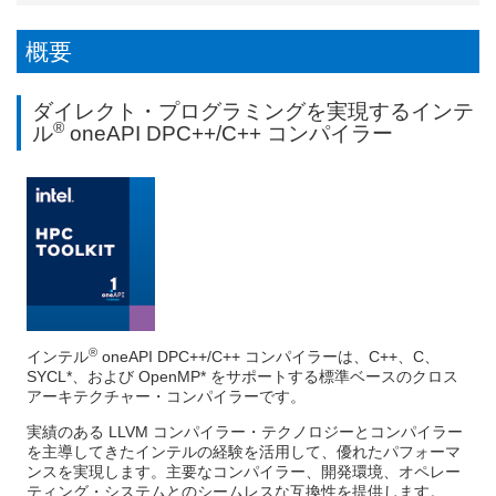
関する主な変更点を紹介 ～
2026.5.14
概要
データセンターやクライアント向け CPU と GPU のパフォーマンスを
®
加速！インテル
ソフトウェア開発ツールの最新バージョン 2026 に対
応する有償サポート製品を提供開始
ダイレクト・プログラミングを実現するインテ
2026.5.1
®
ル
oneAPI DPC++/C++ コンパイラー
®
™
【オンデマンド配信開始】インテル
VTune
プロファイラーから始め
る CPU プロファイル トレーニングの資料、動画を購入者限定サイトで
公開開始
2026.4.17
®
6/18 (木) インテル
ソフトウェア開発製品で始める Fortran on
Windows* ～ Visual Studio* 環境での Fortran アプリケーション開発手
法入門 ～【参加無料、事前登録制】
2026.4.17
®
™
【オンデマンド配信開始】インテル
Core
Ultra プロセッサー向け
OpenMP* アプリケーションの最適化セミナーのトレーニング資料、動
画を購入者限定サイトで公開開始
®
インテル
oneAPI DPC++/C++ コンパイラーは、C++、C、
2026.3.3
SYCL*、および OpenMP* をサポートする標準ベースのクロス
®
™
4/23 (木) インテル
VTune
プロファイラーから始める CPU プロファ
アーキテクチャー・コンパイラーです。
イルについて学べるオンラインセミナー申込受付開始【参加無料、事前
登録制】
実績のある LLVM コンパイラー・テクノロジーとコンパイラー
を主導してきたインテルの経験を活用して、優れたパフォーマ
2026.1.28
ンスを実現します。主要なコンパイラー、開発環境、オペレー
®
Visual Studio 2026 対応！インテル
ソフトウェア開発ツール 2025.3.1
ティング・システムとのシームレスな互換性を提供します。
の新機能や変更点を紹介するリリースノートの日本語参考訳を公開！