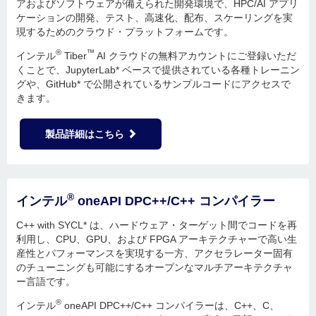
アおよびソフトウェアが備えられた開発環境で、HPC/AI アプリ
ケーションの開発、テスト、高速化、配布、スケーリングを実
現するためのクラウド・プラットフォームです。
®
™
インテル
Tiber
AI クラウドの無料アカウントにご登録いただ
くことで、JupyterLab* ベースで提供されている各種トレーニン
グや、GitHub* で公開されているサンプルコードにアクセスで
きます。
製品詳細はこちら
®
インテル
oneAPI DPC++/C++ コンパイラー
C++ with SYCL* は、ハードウェア・ターゲット間でコードを再
利用し、CPU、GPU、および FPGA アーキテクチャーで高い生
産性とパフォーマンスを実現する一方、アクセラレーター固有
のチューニングも可能にするオープンなマルチアーキテクチャ
ー言語です。
®
インテル
oneAPI DPC++/C++ コンパイラーは、C++、C、