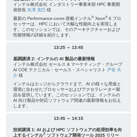
インテル株式会社 インダストリー事業本部 HPC 事業開
発部長
矢澤 克巳
様
®
®
最新の Performance-cores 搭載インテル
Xeon
6 プロ
セッサーは、HPC において大幅な性能向上を実現しま
す。このセッションでは、そのアーキテクチャーおよび
性能情報の詳細を紹介します。
13:25 ～ 13:45
基調講演 2: インテルの AI 製品の最新情報
インテル株式会社 セールス & マーケティング・グループ
AI COE テクニカル・セールス・スペシャリスト
戸谷 大
介
様
インテルはエッジからクラウドまで、AI の様々な用途と
環境に合わせたプロセッサーおよびアクセラレーター製
品を提供しています。このセッションでは、インテルの
AI 向け製品や対応ソフトウェア関連の最新情報をお伝え
します。
13:45 ～ 14:15
技術講演 1: AI および HPC ソフトウェアの処理効率を向
®
上するインテル
ソフトウェア開発ツール 2025 リリー