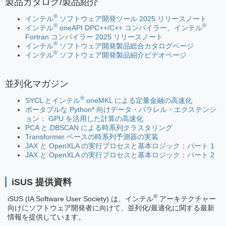
製品カタログ/製品紹介
®
インテル
ソフトウェア開発ツール 2025 リリースノート
®
®
インテル
oneAPI DPC++/C++ コンパイラー、インテル
Fortran コンパイラー 2025 リリースノート
®
インテル
ソフトウェア開発製品総合カタログページ
®
インテル
ソフトウェア開発製品紹介ビデオページ
並列化マガジン
®
SYCL とインテル
oneMKL による定量金融の高速化
ポータブルな Python* 向けデータ・パラレル・エクステンシ
ョン： GPU を活用した計算の高速化
PCA と DBSCAN による時系列クラスタリング
Transformer ベースの時系列予測器の実装
JAX と OpenXLA の実行プロセスと基本ロジック：パート 1
JAX と OpenXLA の実行プロセスと基本ロジック：パート 2
iSUS 提供資料
®
iSUS (IA Software User Society) は、インテル
アーキテクチャー
向けにソフトウェア開発者に向けて、並列化/最適化に関する最新
情報を提供しています。