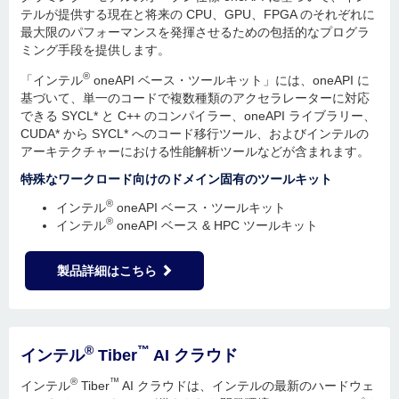
テルが提供する現在と将来の CPU、GPU、FPGA のそれぞれに
最大限のパフォーマンスを発揮させるための包括的なプログラ
ミング手段を提供します。
®
「インテル
oneAPI ベース・ツールキット」には、oneAPI に
基づいて、単一のコードで複数種類のアクセラレーターに対応
できる SYCL* と C++ のコンパイラー、oneAPI ライブラリー、
CUDA* から SYCL* へのコード移行ツール、およびインテルの
アーキテクチャーにおける性能解析ツールなどが含まれます。
特殊なワークロード向けのドメイン固有のツールキット
®
インテル
oneAPI ベース・ツールキット
®
インテル
oneAPI ベース & HPC ツールキット
製品詳細はこちら
®
™
インテル
Tiber
AI クラウド
®
™
インテル
Tiber
AI クラウドは、インテルの最新のハードウェ