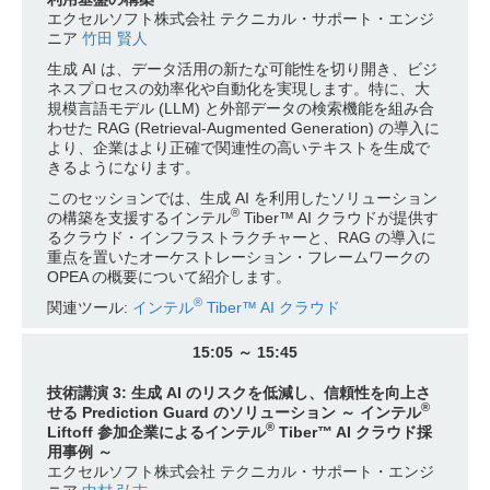
エクセルソフト株式会社 テクニカル・サポート・エンジ
ニア
竹田 賢人
生成 AI は、データ活用の新たな可能性を切り開き、ビジ
ネスプロセスの効率化や自動化を実現します。特に、大
規模言語モデル (LLM) と外部データの検索機能を組み合
わせた RAG (Retrieval-Augmented Generation) の導入に
より、企業はより正確で関連性の高いテキストを生成で
きるようになります。
このセッションでは、生成 AI を利用したソリューション
®
の構築を支援するインテル
Tiber™ AI クラウドが提供す
るクラウド・インフラストラクチャーと、RAG の導入に
重点を置いたオーケストレーション・フレームワークの
OPEA の概要について紹介します。
®
関連ツール:
インテル
Tiber™ AI クラウド
15:05 ～ 15:45
技術講演 3: 生成 AI のリスクを低減し、信頼性を向上さ
®
せる Prediction Guard のソリューション ～ インテル
®
Liftoff 参加企業によるインテル
Tiber™ AI クラウド採
用事例 ～
エクセルソフト株式会社 テクニカル・サポート・エンジ