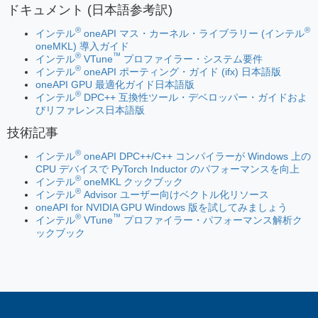
ドキュメント (日本語参考訳)
®
®
インテル
oneAPI マス・カーネル・ライブラリー (インテル
oneMKL) 導入ガイド
®
™
インテル
VTune
プロファイラー・システム要件
®
インテル
oneAPI ポーティング・ガイド (ifx) 日本語版
oneAPI GPU 最適化ガイド日本語版
®
インテル
DPC++ 互換性ツール・デベロッパー・ガイドおよ
びリファレンス日本語版
技術記事
®
インテル
oneAPI DPC++/C++ コンパイラーが Windows 上の
CPU デバイスで PyTorch Inductor のパフォーマンスを向上
®
インテル
oneMKL クックブック
®
インテル
Advisor ユーザー向けベクトル化リソース
oneAPI for NVIDIA GPU Windows 版を試してみましょう
®
™
インテル
VTune
プロファイラー・パフォーマンス解析ク
ックブック