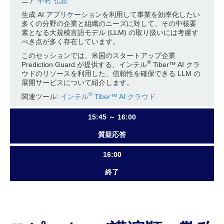
ニア
中村 弘志
生成 AI アプリケーションを利用して事業を効率化したい
多くの分野の企業と組織のニーズに対して、その中核要
素となる大規模言語モデル (LLM) の取り扱いには考慮す
べき点が多く存在しています。
このセッションでは、米国のスタートアップ企業
®
Prediction Guard が提供する、インテル
Tiber™ AI クラ
ウドのリソースを利用した、信頼性を確保できる LLM の
展開サービスについて紹介します。
®
関連ツール:
インテル
Tiber™ AI クラウド
15:45 ～ 16:00
質疑応答
16:00
終了