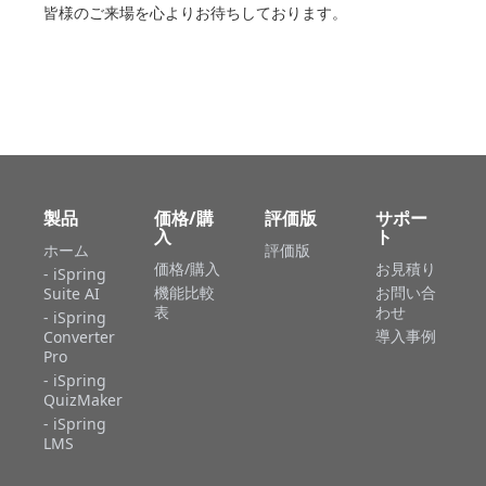
皆様のご来場を心よりお待ちしております。
製品
価格/購
評価版
サポー
入
ト
ホーム
評価版
価格/購入
お見積り
- iSpring
機能比較
お問い合
Suite AI
表
わせ
- iSpring
導入事例
Converter
Pro
- iSpring
QuizMaker
- iSpring
LMS