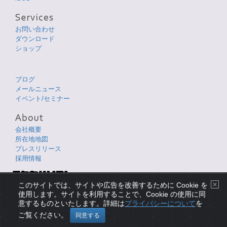
お問い合わせ
ダウンロード
ショップ
ブログ
メールニュース
イベント/セミナー
会社概要
所在地地図
プレスリリース
採用情報
Copyright © 1998-2026 XLsoft Corporation. All Rights Reserved.
このサイトでは、サイトや広告を改善するために Cookie を
各製品名は、各社の商標または登録商標です。
使用します。サイトを利用することで、Cookie の使用に同
意するものといたします。詳細は
プライバシーについて
を
プライバシーについて
|
使用条件
|
サイトマップ
|
English Page
ご覧ください。
同意する