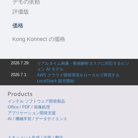
デモの依頼
評価版
価格
Kong Konnect の価格
2026.7.29:
リアルタイム画像・動画解析タスクに対応するビジ
ョン AI モデル
2026.7.1:
AWS クラウド開発環境をローカルで再現する
LocalStack 販売開始
インテル ソフトウェア開発製品
Office / PDF / 画像処理
アプリケーション開発支援
AI / 機械学習 / データサイエンス
ドキュメント生成 / 出版 / 翻訳