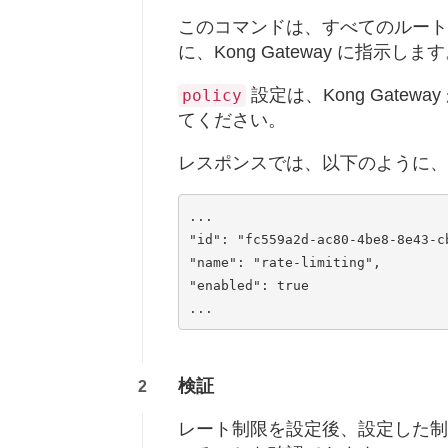
このコマンドは、すべてのルートと
に、Kong Gateway に指示しま
設定は、Kong Gate
policy
てください。
レスポンスでは、以下のように、
...

"id": "fc559a2d-ac80-4be8-8e43-cb
"name": "rate-limiting",

"enabled": true

検証
レート制限を設定後、設定した制