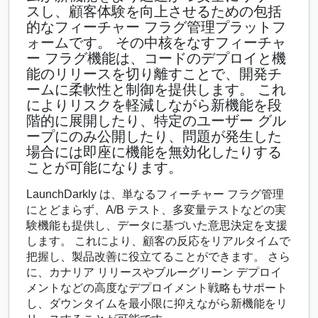
スし、顧客体験を向上させるための包括
的なフィーチャー フラグ管理プラットフ
ォームです。 その中核をなすフィーチャ
ー フラグ機能は、コードのデプロイと機
能のリリースを切り離すことで、開発チ
ームに柔軟性と制御を提供します。 これ
によりリスクを軽減しながら新機能を段
階的に展開したり、特定のユーザー グル
ープにのみ公開したり、問題が発生した
場合には即座に機能を無効化したりする
ことが可能になります。
LaunchDarkly は、単なるフィーチャー フラグ管理
にとどまらず、A/B テスト、多変量テストなどの実
験機能も提供し、データに基づいた意思決定を支援
します。 これにより、顧客の反応をリアルタイムで
把握し、製品改善に役立てることができます。 さら
に、カナリア リリースやブルーグリーン デプロイ
メントなどの高度なデプロイメント戦略もサポート
し、ダウンタイムを最小限に抑えながら新機能をリ