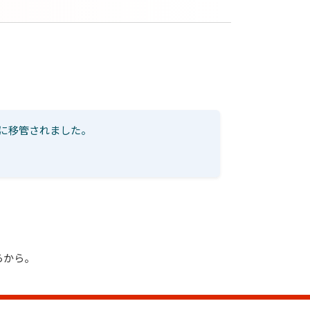
ogies 社に移管されました。
らから。