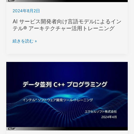
グ
ン
2024年8月2日
テ
ル
AI サービス開発者向け言語モデルによるイン
®
テル® アーキテクチャー活用トレーニング
コ
ン
AI
続きを読む »
パ
サ
イ
ー
ラ
ビ
ー
ス
移
開
行
発
ト
者
レ
向
ー
け
ニ
言
ン
語
グ
モ
デ
ル