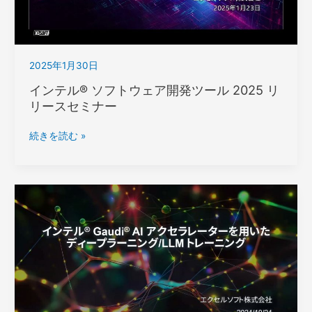
か
ら
始
め
2025年1月30日
る
CPU
インテル® ソフトウェア開発ツール 2025 リ
プ
リースセミナー
ロ
フ
イ
続きを読む »
ァ
ン
イ
テ
ル
ル
® ソ
フ
ト
ウ
ェ
ア
開
発