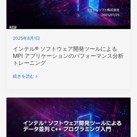
2025年8月1日
インテル® ソフトウェア開発ツールによる
MPI アプリケーションのパフォーマンス分析
トレーニング
イ
続きを読む »
ン
テ
ル
® ソ
フ
ト
ウ
ェ
ア