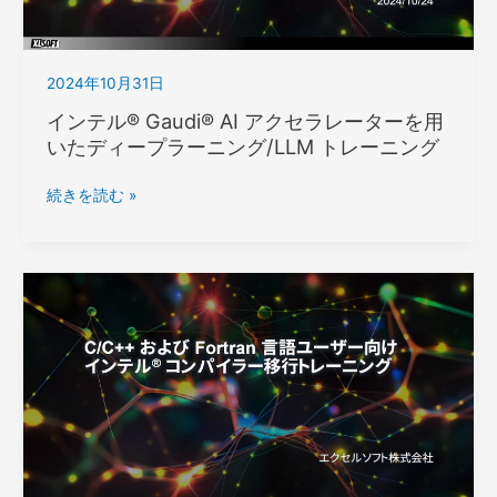
ツ
ー
ル
2024年10月31日
2025
リ
インテル® Gaudi® AI アクセラレーターを用
リ
いたディープラーニング/LLM トレーニング
ー
ス
イ
続きを読む »
セ
ン
ミ
テ
ナ
ル
ー
®
Gaudi®
AI
ア
ク
セ
ラ
レ
ー