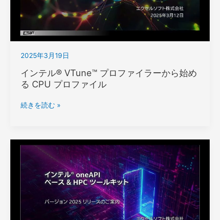
ラ
グ
ー
入
の
門
す
ト
す
レ
2025年3月19日
め
ー
–
インテル® VTune™ プロファイラーから始め
ニ
ifx
る CPU プロファイル
ン
を
グ
触
イ
続きを読む »
っ
ン
て
テ
み
ル
ま
® VTune™ プ
せ
ロ
ん
フ
か
ァ
イ
ラ
ー