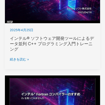
開
発
ツ
ー
ル
2025年4月25日
に
よ
インテル® ソフトウェア開発ツールによるデ
る
ータ並列 C++ プログラミング入門トレーニ
MPI
ング
ア
プ
イ
続きを読む »
リ
ン
ケ
テ
ー
ル
シ
® ソ
ョ
フ
ン
ト
の
ウ
パ
ェ
フ