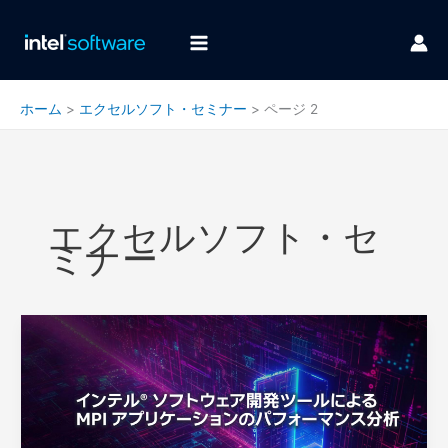
内
容
を
ス
キ
ホーム
エクセルソフト・セミナー
ページ 2
ッ
プ
エクセルソフト・セ
ミナー