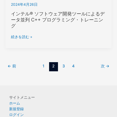
2024年4月26日
に
よ
インテル® ソフトウェア開発ツールによるデ
る
ータ並列 C++ プログラミング・トレーニン
イ
グ
ン
テ
イ
続きを読む »
ル
ン
®
テ
ア
ル
ー
® ソ
キ
フ
←
前
1
2
3
4
次
→
テ
ト
ク
ウ
チ
ェ
ャ
ア
ー
開
活
サイトメニュー
発
用
ホーム
ツ
ト
新規登録
ー
レ
ログイン