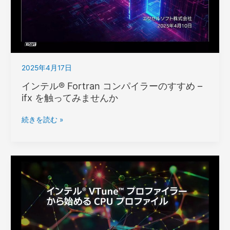
ア
ォ
開
ー
発
マ
ツ
ン
ー
ス
ル
分
2025年4月17日
に
析
よ
インテル® Fortran コンパイラーのすすめ –
ト
る
ifx を触ってみませんか
レ
デ
ー
ー
ニ
イ
続きを読む »
タ
ン
ン
並
グ
テ
列
ル
C++
®
プ
Fortran
ロ
コ
グ
ン
ラ
パ
ミ
イ
ン