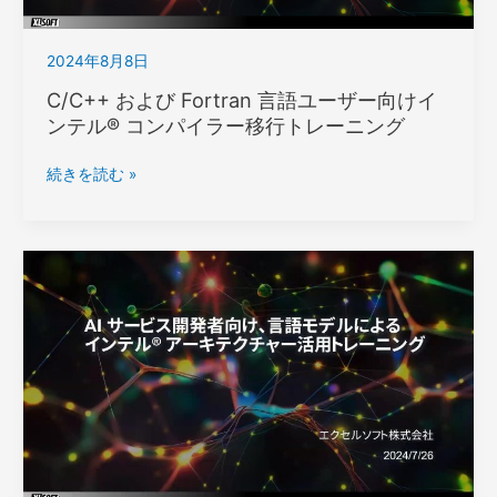
タ
ー
2024年8月8日
を
用
C/C++ および Fortran 言語ユーザー向けイ
い
ンテル® コンパイラー移行トレーニング
た
デ
C/C++
続きを読む »
ィ
お
ー
よ
プ
び
ラ
Fortran
ー
言
ニ
語
ン
ユ
グ/LLM
ー
ト
ザ
レ
ー
ー
向
ニ
け
ン
イ