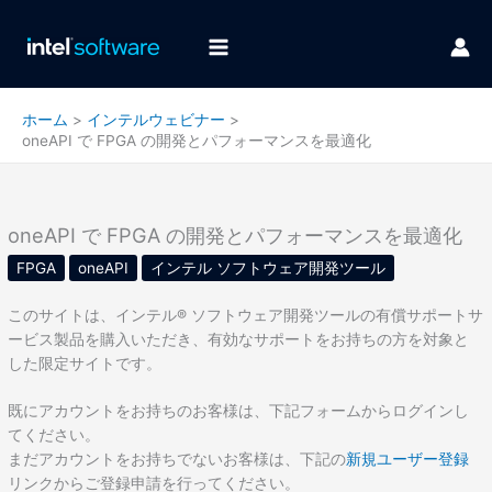
内
容
を
ス
キ
ホーム
インテルウェビナー
ッ
oneAPI で FPGA の開発とパフォーマンスを最適化
プ
oneAPI で FPGA の開発とパフォーマンスを最適化
FPGA
oneAPI
インテル ソフトウェア開発ツール
このサイトは、インテル® ソフトウェア開発ツールの有償サポートサ
ービス製品を購入いただき、有効なサポートをお持ちの方を対象と
した限定サイトです。
既にアカウントをお持ちのお客様は、下記フォームからログインし
てください。
まだアカウントをお持ちでないお客様は、下記の
新規ユーザー登録
リンクからご登録申請を行ってください。