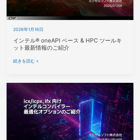
サ
ー
向
け
2026年1月16日
OpenMP*
ア
インテル® oneAPI ベース & HPC ツールキ
プ
ット最新情報のご紹介
リ
ケ
イ
続きを読む »
ー
ン
シ
テ
ョ
ル
ン
® oneAPI
の
ベ
最
ー
適
ス
化
&
HPC
ツ
ー