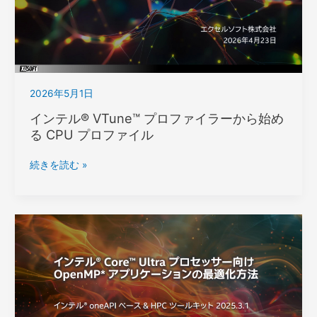
ア
開
発
製
品
で
2026年5月1日
始
め
インテル® VTune™ プロファイラーから始め
る
る CPU プロファイル
Fortran
on
イ
続きを読む »
Windows*
ン
～
テ
Visual
ル
Studio*
® VTune™ プ
環
ロ
境
フ
で
ァ
の
イ
Fortran
ラ
ア