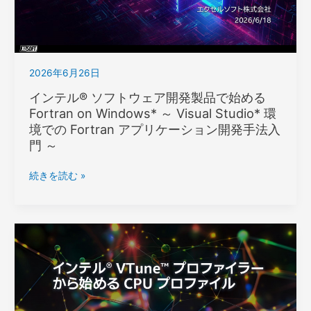
発
ツ
ー
ル
2026年6月26日
2026
リ
インテル® ソフトウェア開発製品で始める
リ
Fortran on Windows* ～ Visual Studio* 環
ー
境での Fortran アプリケーション開発手法入
ス
門 ～
セ
ミ
イ
続きを読む »
ナ
ン
ー
テ
ル
® ソ
フ
ト
ウ
ェ