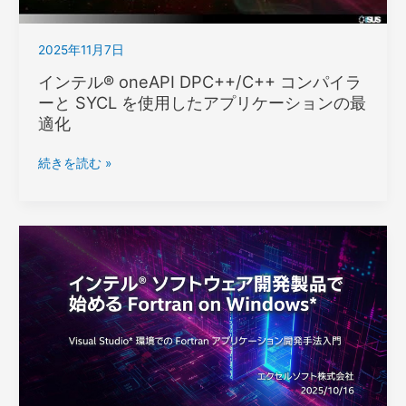
ー
最
2025年11月7日
適
化
インテル® oneAPI DPC++/C++ コンパイラ
オ
ーと SYCL を使用したアプリケーションの最
プ
適化
シ
ョ
イ
続きを読む »
ン
ン
の
テ
ご
ル
紹
® oneAPI
介
DPC++/C++
コ
ン
パ
イ
ラ
ー
と