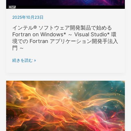
SYCL
を
2025年10月23日
使
用
インテル® ソフトウェア開発製品で始める
し
Fortran on Windows* ～ Visual Studio* 環
た
境での Fortran アプリケーション開発手法入
ア
門 ～
プ
リ
イ
続きを読む »
ケ
ン
ー
テ
シ
ル
ョ
® ソ
ン
フ
の
ト
最
ウ
適
ェ
化
ア
開
発