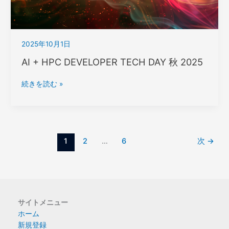
製
品
で
2025年10月1日
始
め
AI + HPC DEVELOPER TECH DAY 秋 2025
る
Fortran
AI
続きを読む »
on
+
Windows*
HPC
～
DEVELOPER
Visual
TECH
Studio*
DAY
1
2
…
6
次
→
環
秋
境
2025
で
の
Fortran
ア
サイトメニュー
プ
ホーム
リ
新規登録