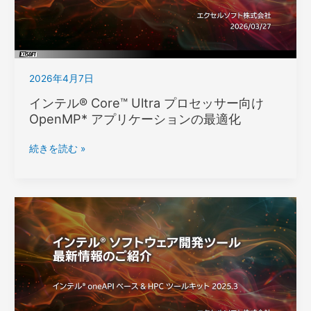
ー
プ
か
リ
ら
ケ
始
ー
め
シ
2026年4月7日
る
ョ
CPU
インテル® Core™ Ultra プロセッサー向け
ン
プ
OpenMP* アプリケーションの最適化
開
ロ
発
フ
イ
手
続きを読む »
ァ
ン
法
イ
テ
入
ル
ル
門
®
～
Core™
Ultra
プ
ロ
セ
ッ