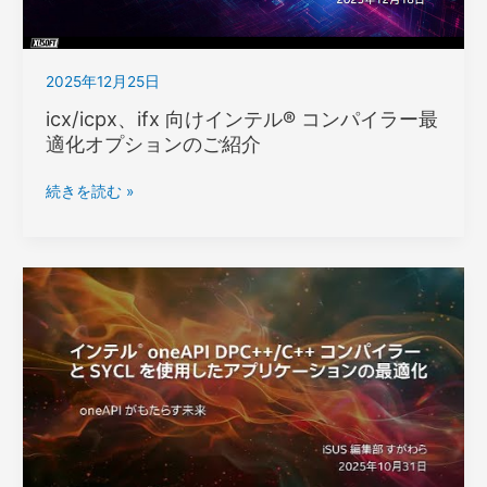
ル
キ
ッ
2025年12月25日
ト
最
icx/icpx、ifx 向けインテル® コンパイラー最
新
適化オプションのご紹介
情
報
icx/icpx、
続きを読む »
の
ifx
ご
向
紹
け
介
イ
ン
テ
ル
® コ
ン
パ
イ
ラ