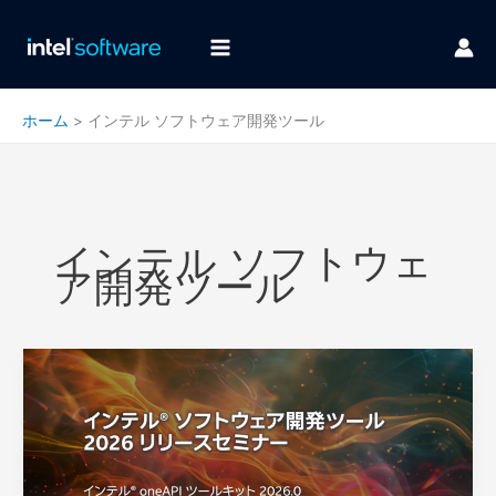
内
容
を
ス
キ
ホーム
インテル ソフトウェア開発ツール
ッ
プ
インテル ソフトウェ
ア開発ツール