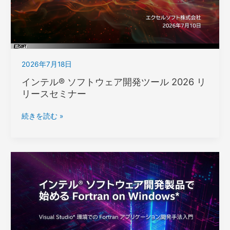
2026年7月18日
インテル® ソフトウェア開発ツール 2026 リ
リースセミナー
イ
続きを読む »
ン
テ
ル
® ソ
フ
ト
ウ
ェ
ア
開