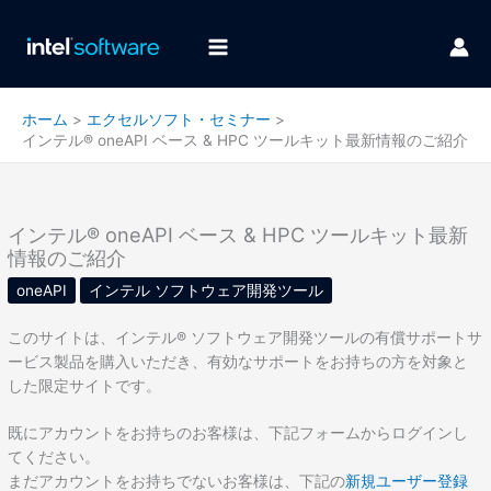
内
容
を
ス
キ
ホーム
エクセルソフト・セミナー
ッ
インテル® oneAPI ベース & HPC ツールキット最新情報のご紹介
プ
インテル® oneAPI ベース & HPC ツールキット最新
情報のご紹介
oneAPI
インテル ソフトウェア開発ツール
このサイトは、インテル® ソフトウェア開発ツールの有償サポートサ
ービス製品を購入いただき、有効なサポートをお持ちの方を対象と
した限定サイトです。
既にアカウントをお持ちのお客様は、下記フォームからログインし
てください。
まだアカウントをお持ちでないお客様は、下記の
新規ユーザー登録