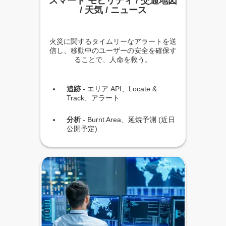
スマート モビリティ / 交通地図
/ 天気 / ニュース
火災に関するタイムリーなアラートを送
信し、移動中のユーザーの安全を確保す
ることで、人命を救う。
追跡
- エリア API、Locate &
Track、アラート
分析
- Burnt Area、延焼予測 (近日
公開予定)