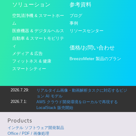
ソリューション
参考資料
空気清浄機 & スマートホー
ブログ
ム
事例
医療機器 & デジタルヘルス
リソースセンター
自動車 & スマートモビリテ
ィ
価格/お問い合わせ
メディア & 広告
BreezoMeter 製品のプラン
フィットネス & 健康
スマートシティー
2026.7.29:
リアルタイム画像・動画解析タスクに対応するビジ
ョン AI モデル
2026.7.1:
AWS クラウド開発環境をローカルで再現する
LocalStack 販売開始
インテル ソフトウェア開発製品
Office / PDF / 画像処理