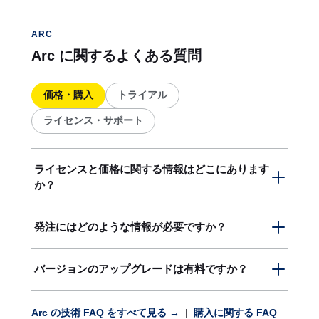
ARC
Arc に関するよくある質問
価格・購入
トライアル
ライセンス・サポート
ライセンスと価格に関する情報はどこにあります
か？
価格については、
お問い合わせフォーム
よりご連絡
発注にはどのような情報が必要ですか？
ください。
発注には通常、お名前、会社名、E メールアドレ
バージョンのアップグレードは有料ですか？
ス、請求先住所、電話番号が必要です。詳しくは
お
問い合わせフォーム
よりご連絡ください。
通常、全製品のマイナーバージョンアップグレード
Arc の技術 FAQ をすべて見る →
|
購入に関する FAQ
は無償でご利用いただけます。また、メジャーアッ