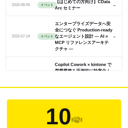
【はじめての方向け】CData
2026-08-05
→
イベント
Arc セミナー
エンタープライズデータへ安
全につなぐ Production-ready
2026-07-24
なエージェント設計 ― AI ×
→
イベント
MCP リファレンスアーキテ
クチャ ―
Copilot Cowork × kintone で
営業業務を圧倒的に効率化！
2026-07-17
→
イベント
CData Connect AI 連携ウェ
ビナー
【はじめての方向け】CData
2026-07-15
→
イベント
Syncセミナー
10
Microsoft Foundry エージェ
ントから Salesforce データ