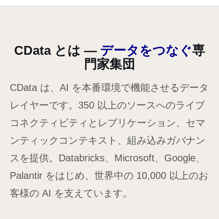
CData Sync 新バージョンリ
2026-02
→
新リリース
リース (26.2.9629)
CData とは —
データをつなぐ
専
API サーバー 新バージョンリ
2026-01
→
新リリース
門家集団
リース (26.1.9595)
CData は、AI を本番環境で機能させるデータ
レイヤーです。350 以上のソースへのライブ
コネクティビティとレプリケーション、セマ
ンティックコンテキスト、組み込みガバナン
スを提供。Databricks、Microsoft、Google、
Palantir をはじめ、世界中の 10,000 以上のお
客様の AI を支えています。