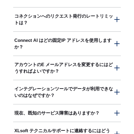
コネクションへのリクエスト発行のレートリミッ
トは？
Connect AI のレートリミットは、通常のクエリでは
Connect AI はどの固定IP アドレスを使用します
ユーザーあたり毎分 100 リクエスト、メタデータク
か？
エリではユーザーあたり毎分 500 リクエストです。
この制限はすべてのデータソース間で共有されるた
Connect AI は、一連の固定IP アドレスを使用して外
アカウントのE メールアドレスを変更するにはど
め、あるユーザーがあるコネクションに対して 1 分
部データソースと通信します。データに確実にアク
うすればよいですか？
間に 70 リクエストを発行した場合、そのユーザー
セスできるようにするには、データソースでこれら
は同じ 1 分間に別のコネクションに対して残りの 30
の固定IP アドレスをホワイトリストに登録する必要
Connect AI アカウントの第一連絡先を変更するに
インテグレーションツールでデータが利用できな
リクエストのみ発行できます。 応答時間が過度に長
があります。以下のテーブルは、IP アドレスのリス
は、
Settings
ページ（右上の歯車アイコン）に移動
いのはなぜですか？
いリクエストはタイムアウトになる可能性があるこ
トです。
し、
Account
タブを選択して、
Primary Contact
とに注意してください。リクエストがタイムアウト
Information
の E メールアドレスを編集します。こ
まず、
Data Explorer
を使用して、 コネクションか
した場合は、クエリを絞り込んで実行時間を短縮し
現在、既知のサービス障害はありますか？
IP Addresses
こに設定されたアドレスは、 アカウント関連の通知
らデータにアクセスできることを確認してくださ
IP Addresses (Range)
(CIDR)
てください。
の送信先となります。ログイン用のE メールアドレ
い。アクセスできない場合は、データソースへの接
Connect AI のステータスページ
で、アプリケーショ
スとは異なりますので注意してください。ログイン
XLsoft テクニカルサポートに連絡するにはどう
続に問題がある可能性があります。 コネクションの
ンサービスの現在のステータスおよびインシデント
52.224.0.160 -