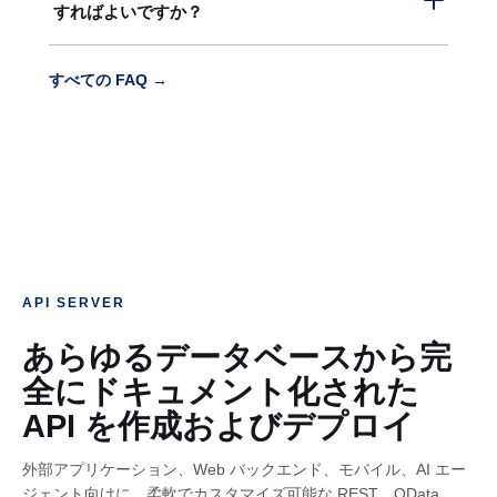
52.224.0.160/28
すればよいですか？
用の E メールアドレスを変更するには、
Settings
ペ
詳細を確認し、接続の権限が正しく設定されている
52.224.0.175
の履歴を確認できます。
ージに移動し、
Profile
タブを選択して、
Login
のE
ことを確認してください。Data Explorer でデータに
CData テクニカル サポート
のお問い合わせフォーム
4.154.117.160 -
メールアドレスを編集します。変更内容を保存しま
4.154.117.160/28
アクセスできる場合は、 インテグレーションツール
すべての FAQ →
4.154.117.175
より、弊社テクニカルサポートチームにメッセージ
す。
の設定に問題がある可能性があります。
ヘルプ
の指
を送信できます。
示に従って、インテグレーションツールの設定を確
認してください。 それでもデータにアクセスできな
い場合は、CData テクニカルサポートまでお問い合
わせください。
API SERVER
あらゆるデータベースから完
全にドキュメント化された
API を作成およびデプロイ
外部アプリケーション、Web バックエンド、モバイル、AI エー
ジェント向けに、柔軟でカスタマイズ可能な REST、OData、