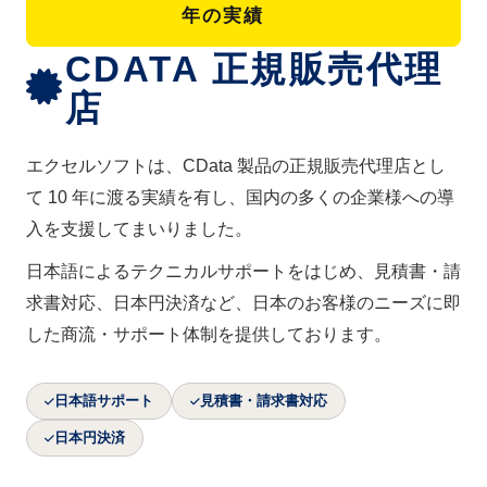
年の実績
に安全にアクセスする —
2026-07-08
→
ブログ
CData Connect AI × OAuth
CDATA 正規販売代理
identity passthrough 連携ガ
イド
店
SQL ServerをAIに連携！
エクセルソフトは、CData 製品の正規販売代理店とし
MCPで実現する方法を解説 |
2026-07-07
→
ブログ
て 10 年に渡る実績を有し、国内の多くの企業様への導
外部データの取り込みやセ
キュアな連携方法も
入を支援してまいりました。
日本語によるテクニカルサポートをはじめ、見積書・請
MCPゲートウェイのセキュ
求書対応、日本円決済など、日本のお客様のニーズに即
リティリスクを構造から解
2026-07-01
→
ブログ
明する｜Smitheryインシデ
した商流・サポート体制を提供しております。
ントの教訓
日本語サポート
見積書・請求書対応
【CData ドライバー＆コネ
日本円決済
2026-07-01
クタ】2026.0 メジャーリリ
→
ブログ
ースをご紹介