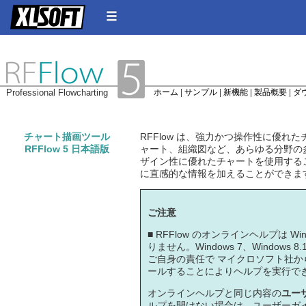
Professional Flowcharting
ホーム
|
サンプル
|
新機能
|
製品概要
|
ダ
チャート描画ツール
RFFlow は、強力かつ操作性に優れ
RFFlow 5 日本語版
ャート、組織図など、あらゆる分野の
ザイン性に優れたチャートを使用するこ
に直感的な情報を加えることができま
ご注意
■ RFFlow のオンラインヘルプは Wi
りません。Windows 7、Windo
ご自身の責任で マイクロソフト社から無
ールすることによりヘルプを実行で
オンラインヘルプと同じ内容の
ユーザ
ルプを開けない場合は、ユーザーガ