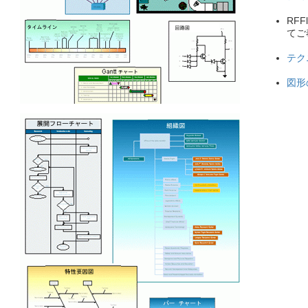
RFF
てご
テク
図形