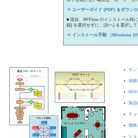
⇒ ユーザーガイド (PDF) をダウン
■ 現在、RFFlow のインストール時
録] を選択せずに、[次へ] を選択
⇒ インストール手順 （Windows 10
サン
体験
RFF
製品
チュ
価格
ショ