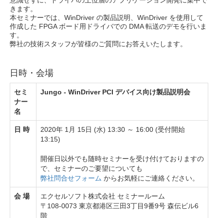
意識せずに、ドライバの上位層のアプリケーション開発に集中で
きます。
本セミナーでは、WinDriver の製品説明、WinDriver を使用して
作成した FPGA ボード用ドライバでの DMA 転送のデモを行いま
す。
弊社の技術スタッフが皆様のご質問にお答えいたします。
日時・会場
セミ
Jungo - WinDriver PCI デバイス向け製品説明会
ナー
名
日 時
2020年 1月 15日 (水) 13:30 ～ 16:00 (受付開始
13:15)
開催日以外でも随時セミナーを受け付けておりますの
で、セミナーのご要望についても
弊社問合せフォーム
からお気軽にご連絡ください。
会 場
エクセルソフト株式会社 セミナールーム
〒108-0073 東京都港区三田3丁目9番9号 森伝ビル6
階