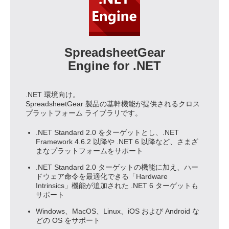
2023.07.06
SpreadsheetGear 2017 (Ver. 8) ビルド 8.8.7
リリース
2022.09.24
SpreadsheetGear 2017 (Ver. 8) ビルド 8.8.5
SpreadsheetGear
リリース
Engine for .NET
2021.12.16
SpreadsheetGear 2017 (Ver. 8) ビルド 8.7.4
リリース
.NET 環境向け。
SpreadsheetGear 製品の基幹機能が提供されるクロス
2021.05.05
SpreadsheetGear 2017 (Ver. 8) ビルド 8.6.1
プラットフォーム ライブラリです。
リリース
.NET Standard 2.0 をターゲットとし、.NET
2020.10.26
SpreadsheetGear 2017 (Ver. 8) ビルド 8.5.2
Framework 4.6.2 以降や .NET 6 以降など、さまざ
まなプラットフォームをサポート
リリース
.NET Standard 2.0 ターゲットの機能に加え、ハー
2020.05.08
SpreadsheetGear 2017 (Ver. 8) ビルド 8.4.1
ドウェア命令を最適化できる「Hardware
リリース
Intrinsics」機能が追加された .NET 6 ターゲットも
サポート
2019.02.28
SpreadsheetGear 2017 (Ver. 8) ビルド 8.2.5
Windows、MacOS、Linux、iOS および Android な
リリース
どの OS をサポート